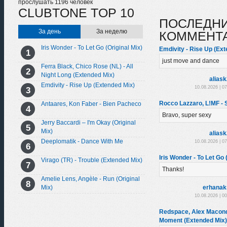
прослушать 1196 человек
CLUBTONE TOP 10
ПОСЛЕДН
За день
За неделю
КОММЕНТ
Iris Wonder - To Let Go (Original Mix)
Emdivity - Rise Up (Ex
just move and dance
Ferra Black, Chico Rose (NL) - All
Night Long (Extended Mix)
alias
Emdivity - Rise Up (Extended Mix)
10.08.2026 | 0
Rocco Lazzaro, L!MF - 
Antaares, Kon Faber - Bien Pacheco
Bravo, super sexy
Jerry Baccardi – I'm Okay (Original
Mix)
alias
Deeplomatik - Dance With Me
10.08.2026 | 0
Iris Wonder - To Let Go 
Virago (TR) - Trouble (Extended Mix)
Thanks!
Amelie Lens, Angèle - Run (Original
erhanak
Mix)
10.08.2026 | 0
Redspace, Alex Macondo
Moment (Extended Mix)