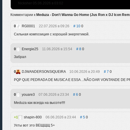
Nicksher 05.06.2026 в 03:02
Комментарии к
Meduza - Don't Wanna Go Home (Jus Ron x DJ Icon Rem
0
RG0001
22.07.2026 в 09:26
10
0
Сильная композиция с хорошей энергетикой.
0
Energie25
11.06.2026 в 15:54
8
0
Забрал
0
DJWANDERSONSIQUEIRA
10.06.2026 в 20:49
7
0
PQP QUE PEDRADA DE MUSICA E ESSA ...NÃO DAR VONTANDE DE PR
0
youare3
07.06.2026 в 23:34
6
0
Meduza как всегда на высоте!!!!
1
shapin-800
06.06.2026 в 23:44
5
0
Ухты вот это ВЕЩЩЩ 5+