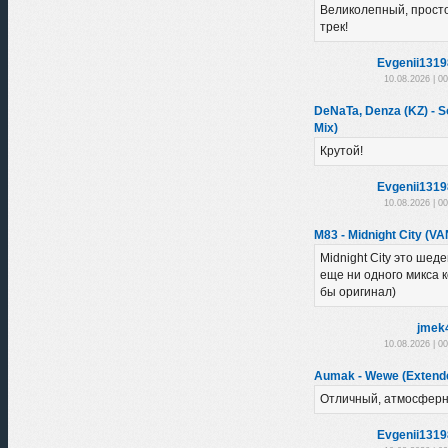
Великолепный, прост
трек!
Evgenii131
10.08.2026 | 0
DeNaTa, Denza (KZ) - So
Mix)
Крутой!
Evgenii131
10.08.2026 | 0
M83 - Midnight City (VA
Midnight City это шеде
еще ни одного микса 
бы оригинал)
jmek
10.08.2026 | 0
Aumak - Wewe (Extend
Отличный, атмосферн
Evgenii131