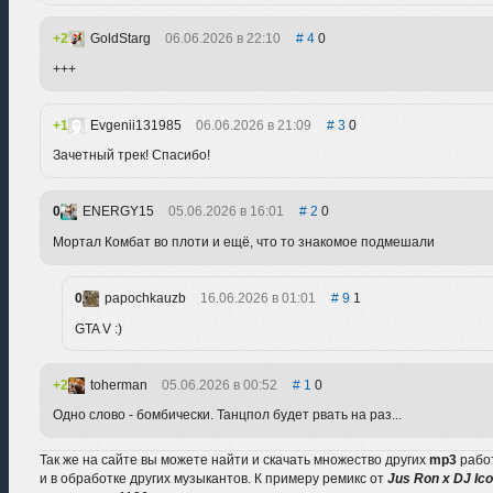
2
GoldStarg
06.06.2026 в 22:10
4
0
+++
1
Evgenii131985
06.06.2026 в 21:09
3
0
Зачетный трек! Спасибо!
0
ENERGY15
05.06.2026 в 16:01
2
0
Мортал Комбат во плоти и ещё, что то знакомое подмешали
0
papochkauzb
16.06.2026 в 01:01
9
1
GTA V :)
2
toherman
05.06.2026 в 00:52
1
0
Одно слово - бомбически. Танцпол будет рвать на раз...
Так же на сайте вы можете найти и скачать множество других
mp3
рабо
и в обработке других музыкантов. К примеру ремикс от
Jus Ron x DJ Ic