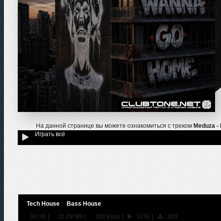
На данной странице вы можете ознакомиться с треком
Meduza - 
Играть всё
Tech House
Bass House
04:48
|
11.09 Мб
|
320 kbps
|
1196
|
203