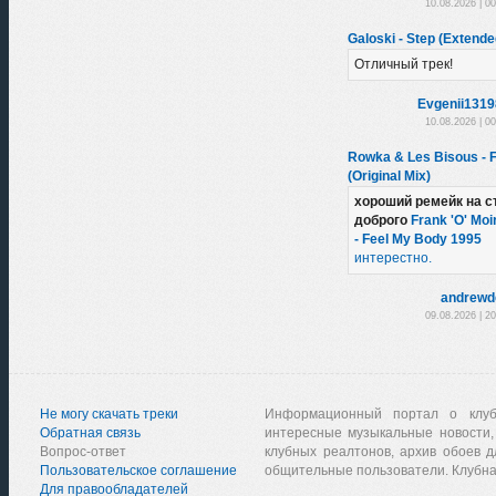
10.08.2026 | 0
Galoski - Step (Extende
Отличный трек!
Evgenii131
10.08.2026 | 0
Rowka & Les Bisous - 
(Original Mix)
хороший ремейк на с
доброго
Frank 'O' Moi
- Feel My Body 1995
интерестно.
andrewd
09.08.2026 | 2
Не могу скачать треки
Информационный портал о клу
Обратная связь
интересные музыкальные новости,
Вопрос-ответ
клубных реалтонов, архив обоев д
Пользовательское соглашение
общительные пользователи. Клубна
Для правообладателей