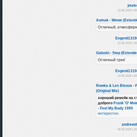
jmek
10.08.2026 | 0
Aumak - Wewe (Extend
Отличный, атмосферн
Evgenii131
10.08.2026 | 0
Galoski - Step (Extende
Отличный трек!
Evgenii131
10.08.2026 | 0
Rowka & Les Bisous - 
(Original Mix)
хороший ремейк на с
доброго
Frank 'O' Moi
- Feel My Body 1995
интерестно.
andrewd
09.08.2026 | 2