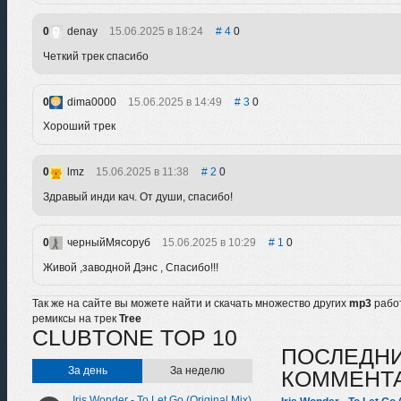
0
denay
15.06.2025 в 18:24
4
0
Четкий трек спасибо
0
dima0000
15.06.2025 в 14:49
3
0
Хороший трек
0
lmz
15.06.2025 в 11:38
2
0
Здравый инди кач. От души, спасибо!
0
черныйМясоруб
15.06.2025 в 10:29
1
0
Живой ,заводной Дэнс , Спасибо!!!
Так же на сайте вы можете найти и скачать множество других
mp3
рабо
ремиксы на трек
Tree
CLUBTONE TOP 10
ПОСЛЕДН
За день
За неделю
КОММЕНТ
Iris Wonder - To Let Go (Original Mix)