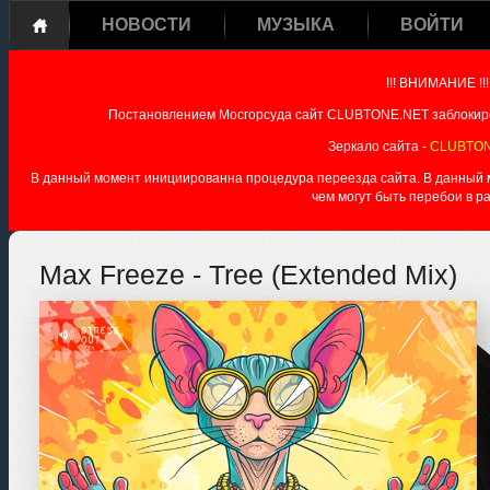
НОВОСТИ
МУЗЫКА
ВОЙТИ
!!! ВНИМАНИЕ !!!
Постановлением Мосгорсуда сайт CLUBTONE.NET заблокиро
Зеркало сайта -
CLUBTON
В данный момент инициированна процедура переезда сайта. В данный мо
чем могут быть перебои в р
Max Freeze - Tree (Extended Mix)