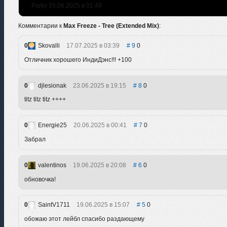
Parky 15.06.2025 в 01:49
Комментарии к
Max Freeze - Tree (Extended Mix)
:
0
Skovalli
17.07.2025 в 03:39
9
0
Отличник хорошего ИндиДэнс!!! +100
0
djlesionak
23.06.2025 в 19:15
8
0
titz titz titz ++++
0
Energie25
20.06.2025 в 00:41
7
0
Забрал
0
valentinos
19.06.2025 в 20:08
6
0
обновочка!
0
SaintV1711
19.06.2025 в 15:07
5
0
обожаю этот лейбл спасибо раздающему