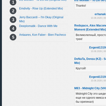
Iris Wonder - To Let Go 
Thanks!
Emdivity - Rise Up (Extended Mix)
erhanak
Jerry Baccardi – I'm Okay (Original
10.08.2026 | 0
Mix)
Redspace, Alex Macondo
Deeplomatik - Dance With Me
Moment (Extended Mix)
Antaares, Kon Faber - Bien Pacheco
Великолепный, прост
трек!
Evgenii131
10.08.2026 | 0
DeNaTa, Denza (KZ) - So
Mix)
Крутой!
Evgenii131
10.08.2026 | 0
M83 - Midnight City (VA
Midnight City это шеде
еще ни одного микса 
бы оригинал)