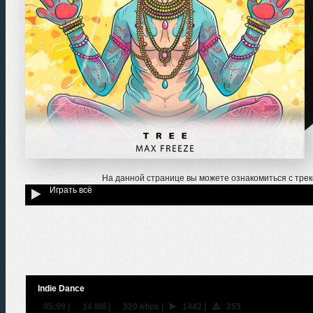
На данной странице вы можете ознакомиться с тре
Играть всё
Indie Dance
05:59
|
14 Мб
|
320 kbps
|
1442
|
253