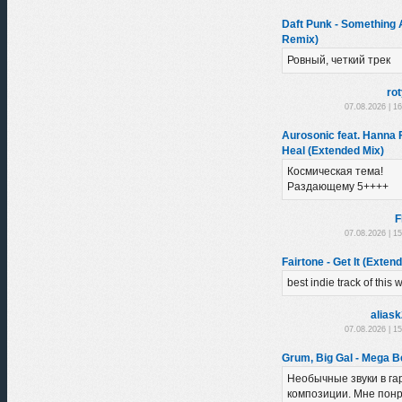
Daft Punk - Something
Remix)
Ровный, четкий трек
ro
07.08.2026 | 1
Aurosonic feat. Hanna 
Heal (Extended Mix)
Космическая тема!
Раздающему 5++++
F
07.08.2026 | 1
Fairtone - Get It (Exten
best indie track of this
alias
07.08.2026 | 1
Grum, Big Gal - Mega B
Необычные звуки в г
композиции. Мне понр