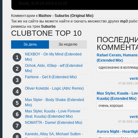
Bucky_B 25.04.2026 в 12:20
Комментарии к
Mathov - Suburbs (Original Mix)
:
Так же на сайте вы можете найти и скачать множество других
mp3
рабо
ремиксы на трек
Suburbs
CLUBTONE TOP 10
ПОСЛЕДН
За день
За неделю
КОММЕНТ
NEXBOY - On My Mind (Extended
Rafael Cerato, Humans 
Mix)
(Extended Mix)
Ochok, Aldo, 4Step - wtf (Extended
однозначно в коллек
Mix)
Fairtone - Get It (Extended Mix)
veri
07.08.2026 | 1
Oliver Koletzki - Logic (Atric Remix)
Max Styler, Kuuda - Lov
Kuuda) (Extended Mix)
Max Styler - Body Shake (Extended
Mix)
очень хорошо
Max Styler, Kuuda - Love Forever
(feat. Kuuda) (Extended Mix)
veri
07.08.2026 | 1
NOMATTA - Dame! (Extended Mix)
Aurora Night - Heartligh
Kanedo, Alley SA, Michael Sutton -