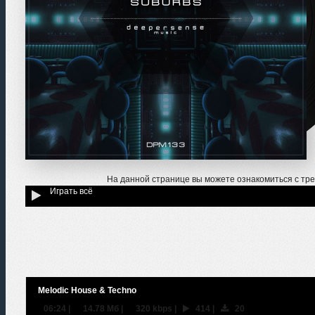
На данной странице вы можете ознакомиться с тр
Играть всё
Melodic House & Techno
06:24
|
14.78 Мб
|
320 kbps
|
414
|
20