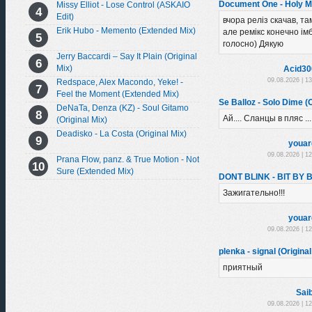
Document One - Holy Mo
Missy Elliot - Lose Control (ASKAIO
Edit)
вчора реліз скачав, там
Erik Hubo - Memento (Extended Mix)
але ремікс конечно імба
голосно) Дякую
Jerry Baccardi – Say It Plain (Original
Mix)
Acid30
09.08.2026 | 1
Redspace, Alex Macondo, Yeke! -
Feel the Moment (Extended Mix)
Se Balloz - Solo Dime (O
DeNaTa, Denza (KZ) - Soul Gitamo
Ай.... Сланцы в пляс ...
(Original Mix)
Deadisko - La Costa (Original Mix)
youar
09.08.2026 | 1
Prana Flow, panz. & True Motion - Not
Sure (Extended Mix)
DONT BLINK - BIT BY B
Зажигательно!!!
youar
09.08.2026 | 1
plenka - signal (Original
приятный
Sai
09.08.2026 | 1