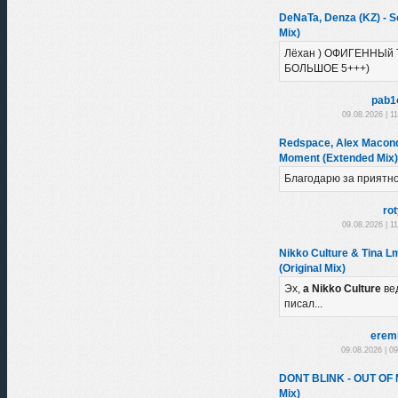
DeNaTa, Denza (KZ) - So
Mix)
Лёхан ) ОФИГЕННЫй 
БОЛЬШОЕ 5+++)
pab1
09.08.2026 | 1
Redspace, Alex Macondo
Moment (Extended Mix)
Благодарю за приятн
ro
09.08.2026 | 1
Nikko Culture & Tina L
(Original Mix)
Эх,
а Nikko Culture
ве
писал...
erem
09.08.2026 | 0
DONT BLINK - OUT OF
Mix)