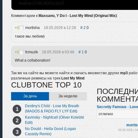
dvd2rw 17.05.2026 в 11:37
Комментарии к
Massano, Y Do I - Lost My Mind (Original Mix)
:
1
mortisha
18.05.2026 в 12:28
2
0
такое мы любим)
1
fcmuzik
18.05.2026 в 03:48
1
0
What a collaboration!
Так же на сайте вы можете найти и скачать множество других
mp3
рабо
различные ремиксы на трек
Lost My Mind
CLUBTONE TOP 10
ПОСЛЕДН
За день
За неделю
КОММЕНТ
Destiny's Child - Lose My Breath
Secretly Famous - Love
(MAGOS & FADO FLY LYF Edit)
отлично
Kavinsky - Nightcall (Oliver Koletzki
Edit)
morti
No Doubt - Hella Good (Logan
09.08.2026 | 1
Cassidy Remix)