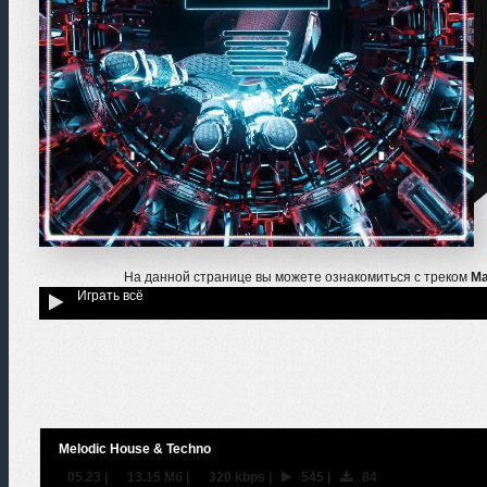
На данной странице вы можете ознакомиться с треком
Ma
Играть всё
Melodic House & Techno
05.23
|
13.15 Мб
|
320 kbps
|
545
|
84