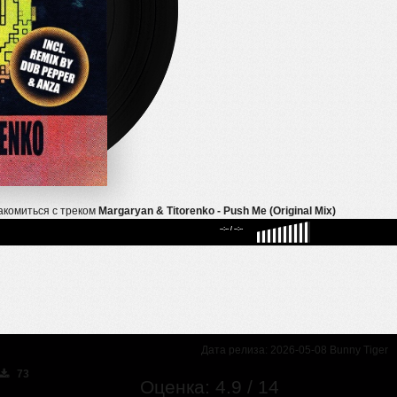
акомиться с треком
Margaryan & Titorenko - Push Me (Original Mix)
--:--
/
--:--
Дата релиза: 2026-05-08 Bunny Tiger
73
Оценка: 4.9 / 14