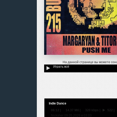
На данной странице вы можете озн
Играть всё
Indie Dance
06:12
|
14.37 Мб
|
320 kbps
|
522
|
Nicksher 09.05.2026 в 03:03