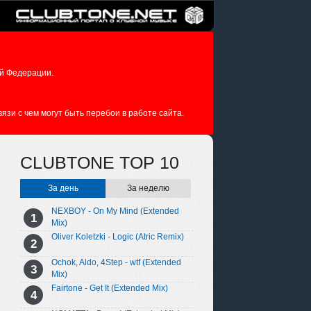
й Федерации.
зи с чем могут быть перебои в работе сайта.
CLUBTONE TOP 10
За день
За неделю
NEXBOY - On My Mind (Extended
Mix)
Oliver Koletzki - Logic (Atric Remix)
Ochok, Aldo, 4Step - wtf (Extended
Mix)
Fairtone - Get It (Extended Mix)