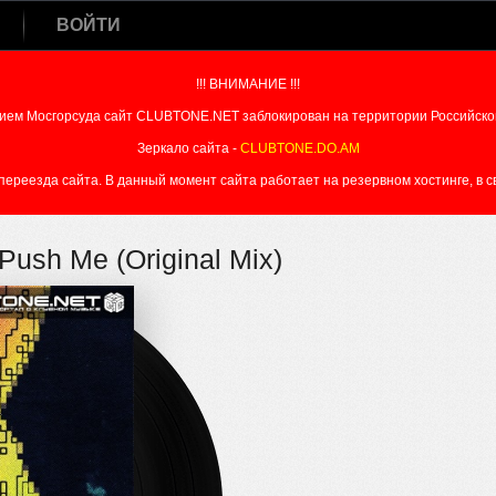
ВОЙТИ
!!! ВНИМАНИЕ !!!
ием Мосгорсуда сайт CLUBTONE.NET заблокирован на территории Российско
Зеркало сайта -
CLUBTONE.DO.AM
реезда сайта. В данный момент сайта работает на резервном хостинге, в свя
Push Me (Original Mix)