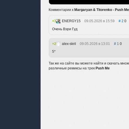
Комментарии к
Margaryan & Titorenko - Push Me 
3
ENERGY15
09.05.2026 в 15:59
2
0
Очень Вэри Гуд
2
alex-skril
09.05.2026 в 13:01
1
0
5*
Так же на сайте вы можете найти и скачать мно
различные ремиксы на трек
Push Me