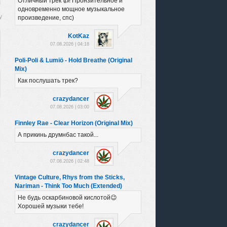
Отличный трек 👍! Пронзительное и
одновременно мощное музыкальное
произведение, спс)
KotKaz
07.08.2026 | 04:18
Poli-Poli & Lumiö - Hold Breathe (Original
Mix)
Как послушать трек?
crazydancer
07.08.2026 | 03:00
Finnley Rae - Clear Horizon (Original Mix)
А прикинь друмнбас такой...
crazydancer
07.08.2026 | 02:48
Vintage Culture, Rhys from the Sticks,
Nariman - Think Too Much (Extended)
Не будь оскарбиновой кислотой😉
Хорошей музыки тебе!
crazydancer