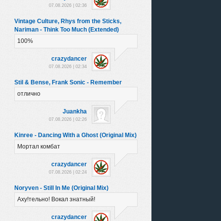
07.08.2026 | 02:36
Vintage Culture, Rhys from the Sticks,
Nariman - Think Too Much (Extended)
100%
crazydancer
07.08.2026 | 02:34
Stil & Bense, Frank Sonic - Remember
отлично
Juankha
07.08.2026 | 02:26
Kinree - Dancing With a Ghost (Original Mix)
Мортал комбат
crazydancer
07.08.2026 | 02:24
Noryven - Still In Me (Original Mix)
Аху!тельно! Вокал знатный!
crazydancer