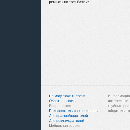
ремиксы на трек
Believe
Не могу скачать треки
Информацио
Обратная связь
интересные 
Вопрос-ответ
клубных реа
Пользовательское соглашение
общительные
Для правообладателей
Для рекламодателей
Мобильная версия