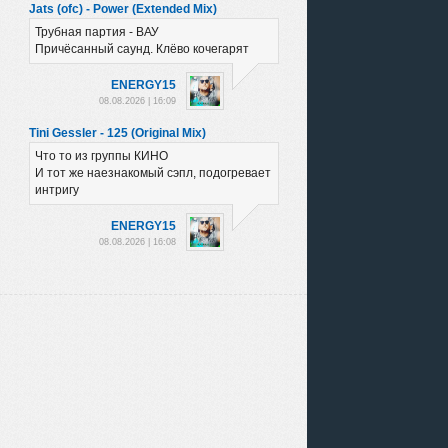
Jats (ofc) - Power (Extended Mix)
Трубная партия - ВАУ
Причёсанный саунд. Клёво кочегарят
ENERGY15
08.08.2026 | 16:09
Tini Gessler - 125 (Original Mix)
Что то из группы КИНО
И тот же наезнакомый сэпл, подогревает
интригу
ENERGY15
08.08.2026 | 16:08