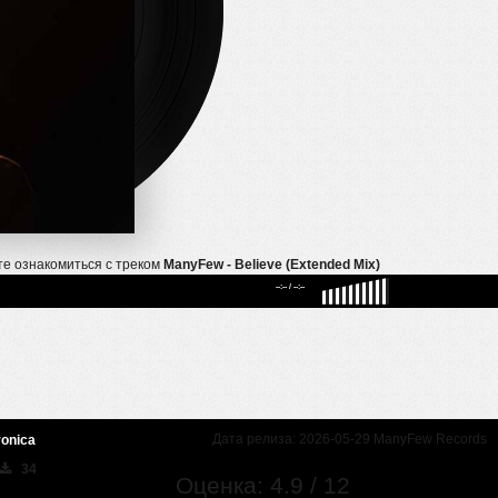
те ознакомиться с треком
ManyFew - Believe (Extended Mix)
--:--
/
--:--
Дата релиза: 2026-05-29 ManyFew Records
ronica
34
Оценка: 4.9 / 12