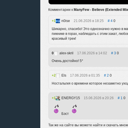
Комментарии к
ManyFew - Believe (Extended Mix
1
n0ise
21.06.2026 в 18:25
4
0
Шикарно, спасибо! Это однозначно нужно в маш
пикнике в горах, наблюдать с этим закат, любо
красивый трек!
0
alex-skril
17.06.2026 в 14:02
3
0
Очень достойно! 5*
2
Els
17.06.2026 в 01:35
2
0
Ностальгия о времени которое незаметно уход
1
ENERGY15
15.06.2026 в 20:26
1
0
Бэст
Так же на сайте вы можете найти и скачать мно