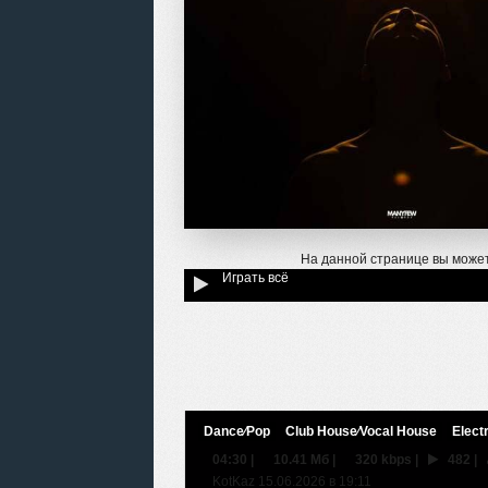
На данной странице вы може
Играть всё
Dance⁄Pop
Club House⁄Vocal House
Elect
04:30
|
10.41 Мб
|
320 kbps
|
482
|
KotKaz 15.06.2026 в 19:11