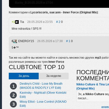
Bucky_B 26.05.2026 в 17:04
Комментарии к
Lycoriscoris, sue:ann - Inner Force (Original Mix)
:
1
Tia
28.05.2026 в 23:55
2
0
Mne ndravitza ! SPS !!!
0
ENERGY15
26.05.2026 в 17:38
1
0
5✚™
Так же на сайте вы можете найти и скачать множество других
mp3
рабо
различные ремиксы на трек
Inner Force
CLUBTONE TOP 10
ПОСЛЕДН
За день
За неделю
КОММЕНТ
Destiny's Child - Lose My Breath
Nikko Culture & Tina L
(MAGOS & FADO FLY LYF Edit)
(Original Mix)
Kavinsky - Nightcall (Oliver Koletzki
Эх,
а Nikko Culture
ве
Edit)
писал...
Missy Elliot - Lose Control (ASKAIO
Edit)
erem