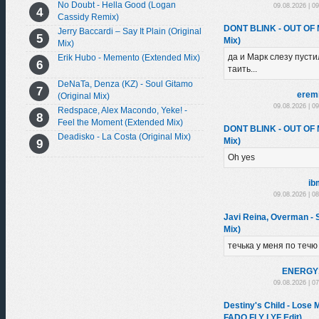
No Doubt - Hella Good (Logan
09.08.2026 | 0
Cassidy Remix)
DONT BLINK - OUT OF
Jerry Baccardi – Say It Plain (Original
Mix)
Mix)
да и Марк слезу пустил
Erik Hubo - Memento (Extended Mix)
таить...
DeNaTa, Denza (KZ) - Soul Gitamo
erem
(Original Mix)
09.08.2026 | 0
Redspace, Alex Macondo, Yeke! -
Feel the Moment (Extended Mix)
DONT BLINK - OUT OF
Deadisko - La Costa (Original Mix)
Mix)
Oh yes
ib
09.08.2026 | 0
Javi Reina, Overman -
Mix)
течька у меня по течю
ENЕRGY
09.08.2026 | 0
Destiny's Child - Los
FADO FLY LYF Edit)