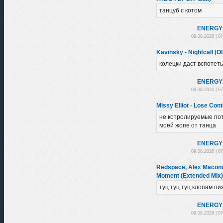
танцуб с котом
ENЕRGY
09.08.2026 | 0
Kavinsky - Nightcall (Ol
колецки даст вспотеть
ENЕRGY
09.08.2026 | 0
Missy Elliot - Lose Con
не котролируемые по
моей жопе от танца
ENЕRGY
09.08.2026 | 0
Redspace, Alex Macondo
Moment (Extended Mix)
туц туц туц клопам пи
ENЕRGY
09.08.2026 | 0