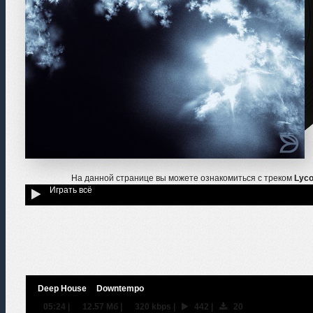
На данной странице вы можете ознакомиться с треком
Lyco
Играть всё
Deep House
Downtempo
05:24
|
12.57 Мб
|
320 kbps
|
442
|
20