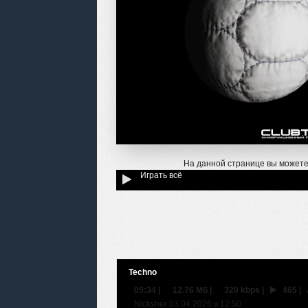
На данной странице вы можете
Играть всё
Techno
05:34
|
12.76 Мб
|
320 kbps
|
465
|
Nicksher 03.04.2026 в 12:50