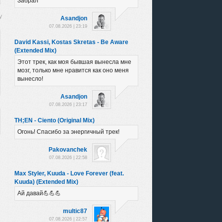
Забрал
Asandjon
07.08.2026 | 23:19
David Kassi, Kostas Skretas - Be Aware
(Extended Mix)
Этот трек, как моя бывшая вынесла мне
мозг, только мне нравится как оно меня
вынесло!
Asandjon
07.08.2026 | 23:17
TH;EN - Ciento (Original Mix)
Огонь! Спасибо за энергичный трек!
Pakovanchek
07.08.2026 | 22:58
Max Styler, Kuuda - Love Forever (feat.
Kuuda) (Extended Mix)
Ай давай💪💪💪
multic87
07.08.2026 | 22:57