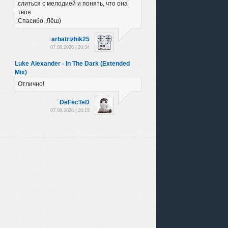
слиться с мелодией и понять, что она
твоя.
Спасибо, Лёш)
arbatrizhik25
07.08.2026 | 20:34
Luke Alexander - In The Dark (Extended
Mix)
Отлично!
DeFecTeD
07.08.2026 | 20:15