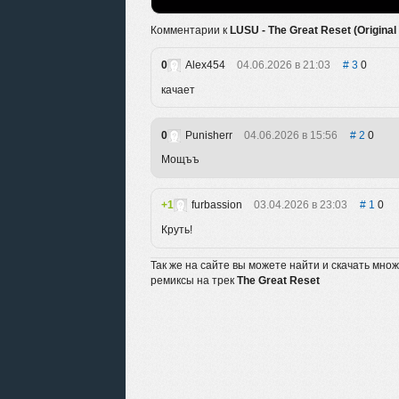
Комментарии к
LUSU - The Great Reset (Original
0
Alex454
04.06.2026 в 21:03
3
0
качает
0
Punisherr
04.06.2026 в 15:56
2
0
Мощъъ
1
furbassion
03.04.2026 в 23:03
1
0
Круть!
Так же на сайте вы можете найти и скачать мно
ремиксы на трек
The Great Reset