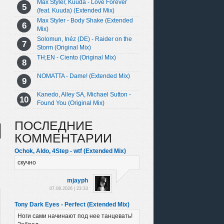
Max Styler, Kuuda - Love Forever
(feat. Kuuda) (Extended Mix)
Max Styler - Body Shake (Extended
Mix)
Solomun, Inéz (DE) - Raider on the
Storm (Original Mix)
TH;EN - Ciento (Original Mix)
NOMATTA - Dame! (Extended Mix)
Kanedo, Alley SA, Michael Sutton -
Found You (Original Mix)
ПОСЛЕДНИЕ
КОММЕНТАРИИ
Ochok, Aldo, 4Step - wtf (Extended Mix)
скучно
mjayph
07.08.2026 | 23:33
Tony Dark Eyes - Perfect (Extended Mix)
Ноги сами начинают под нее танцевать!