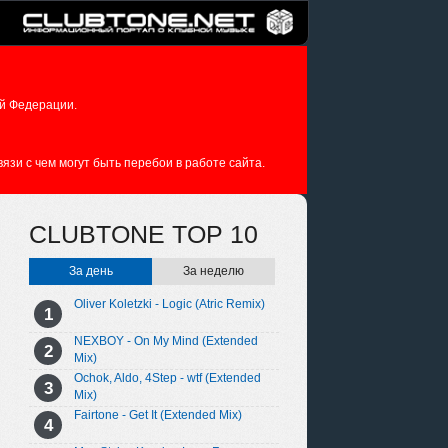
й Федерации.
зи с чем могут быть перебои в работе сайта.
CLUBTONE TOP 10
За день
За неделю
Oliver Koletzki - Logic (Atric Remix)
NEXBOY - On My Mind (Extended
Mix)
Ochok, Aldo, 4Step - wtf (Extended
Mix)
Fairtone - Get It (Extended Mix)