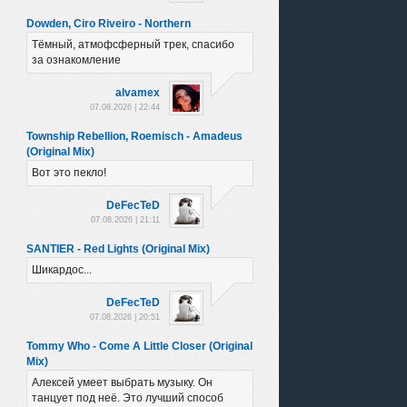
Dowden, Ciro Riveiro - Northern
Тёмный, атмофсферный трек, спасибо
за ознакомление
alvamex
07.08.2026 | 22:44
Township Rebellion, Roemisch - Amadeus
(Original Mix)
Вот это пекло!
DeFecTeD
07.08.2026 | 21:11
SANTIER - Red Lights (Original Mix)
Шикардос...
DeFecTeD
07.08.2026 | 20:51
Tommy Who - Come A Little Closer (Original
Mix)
Алексей умеет выбрать музыку. Он
танцует под неё. Это лучший способ