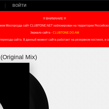
ВОЙТИ
!!! ВНИМАНИЕ !!!
ием Мосгорсуда сайт CLUBTONE.NET заблокирован на территории Российско
Зеркало сайта -
CLUBTONE.DO.AM
реезда сайта. В данный момент сайта работает на резервном хостинге, в свя
(Original Mix)