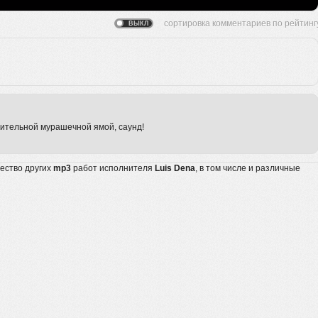
ительной мурашечной ямой, саунд!
жество других
mp3
работ исполнителя
Luis Dena
, в том числе и различные