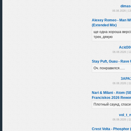
dimas
06.08.2026 | 1
Alexey Romeo - Man Wi
(Extended Mix)
ще одна хороша версі
трек, дякую
Acid30
06.08.2026 | 1
Stay Puft, Guau - Rave U
Оч. понравился......
3APA
06.08.2026 | 1
Nari & Milani - Atom (
Franciskos 2026 Rewor
Плотный саунд, спаси
vol_t_
06.08.2026 | 1
Crest Volta - Phosphor (