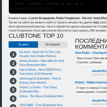
06:18
|
14.68 Мб
|
320 kbps
|
396
|
34
udachnik 02.04.2026 в 08:59
Комментарии к
Lucho Bragagnolo, Pablo Chaglasian - Electric Sand (R
Так же на сайте вы можете найти и скачать множество других
mp3
рабо
как в оригинальной версии, так и в обработке других музыкантов. К при
стиле Progressive Hous уже успели бесплатно прослушать 396 человек
CLUBTONE TOP 10
ПОСЛЕДН
За день
За неделю
КОММЕНТ
Da Hool - Meet Her At The Love
Stan Kolev - Chasing H
Parade (Don Diablo ReHex)
Трек огонь!!! Stan как 
Alexey Romeo - Man With the Red
Спасибо, забираю.
Face (Extended Mix)
Nari & Milani - Atom (SENATVS x
alexporfir
Franciskos 2026 Rework)
06.08.2026 | 1
Überhaupt & Außerdem - Feel In
Khainz - Nightcreature
(Kyong Sono Remix)
Fedde Le Grand - That Thing
А трек то хорош! Стра
(Extended Mix)
коменьариев. Спасибо
Estiva - The Wave (Extended Mix)
alexporfir
06.08.2026 | 1
GIACOBBI - Crew (Extended Mix)