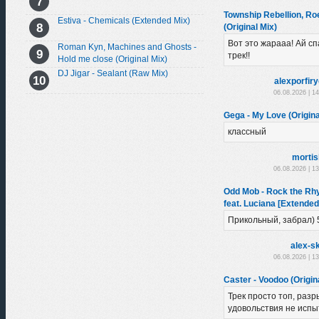
Township Rebellion, R
Estiva - Chemicals (Extended Mix)
(Original Mix)
Вот это жарааа! Ай с
Roman Kyn, Machines and Ghosts -
трек!!
Hold me close (Original Mix)
DJ Jigar - Sealant (Raw Mix)
alexporfir
06.08.2026 | 1
Gega - My Love (Origina
классный
morti
06.08.2026 | 1
Odd Mob - Rock the Rhy
feat. Luciana [Extended
Прикольный, забрал) 
alex-sk
06.08.2026 | 1
Caster - Voodoo (Origin
Трек просто топ, разр
удовольствия не испы