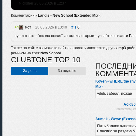
Nicksher 28.05.2026 в 12:37
Комментарии к
Landis - New School (Extended Mix)
:
4
мот
28.05.2026 в 13:40
1
0
ну... чот это... "школа новая", а сэмплы старые... узнаётся отчасти Pa
Так же на сайте вы можете найти и скачать множество других
mp3
рабо
ремиксы на трек
New School
CLUBTONE TOP 10
ПОСЛЕДН
За день
За неделю
КОММЕНТ
Koven - wHERE the rhyt
Mix)
уфф, забрал, пожар
Acid30
08.08.2026 | 2
Aumak - Wewe (Extend
Пять баллов однозначн
Спасибо за раздачу 5