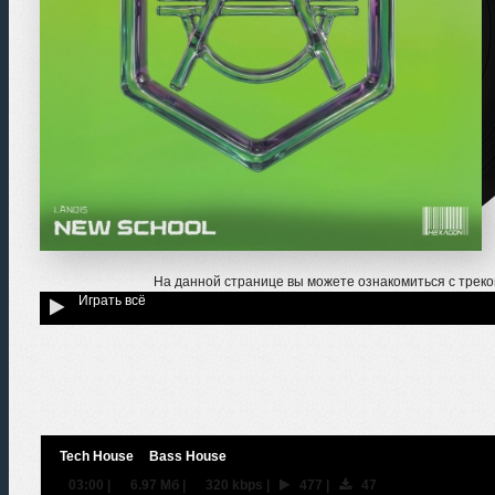
На данной странице вы можете ознакомиться с трек
Играть всё
Tech House
Bass House
03:00
|
6.97 Мб
|
320 kbps
|
477
|
47