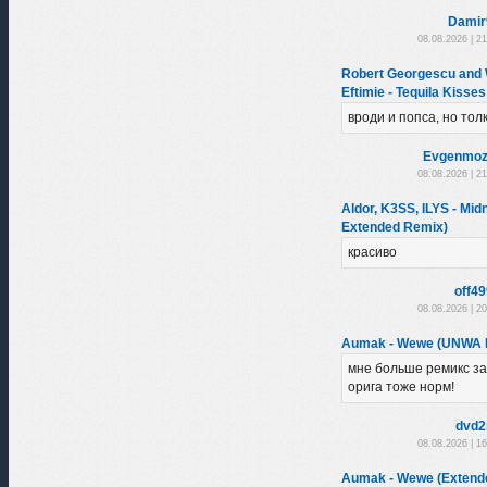
Damir
08.08.2026 | 2
Robert Georgescu and 
Eftimie - Tequila Kisse
вроди и попса, но тол
Evgenmoz
08.08.2026 | 2
Aldor, K3SS, ILYS - Mid
Extended Remix)
красиво
off4
08.08.2026 | 2
Aumak - Wewe (UNWA 
мне больше ремикс з
орига тоже норм!
dvd2
08.08.2026 | 1
Aumak - Wewe (Extend