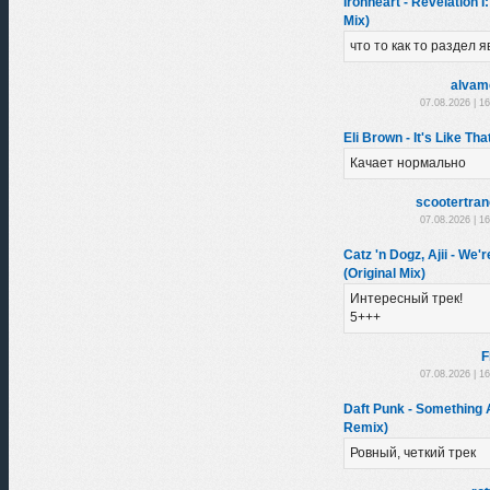
Ironheart - Revelation I
Mix)
что то как то раздел я
alvam
07.08.2026 | 1
Eli Brown - It's Like Th
Качает нормально
scootertra
07.08.2026 | 1
Catz 'n Dogz, Ajii - We'
(Original Mix)
Интересный трек!
5+++
F
07.08.2026 | 1
Daft Punk - Something
Remix)
Ровный, четкий трек