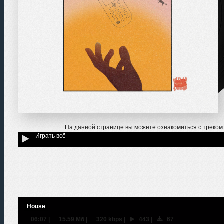
На данной странице вы можете ознакомиться с треко
Играть всё
House
06:07
|
15.59 Мб
|
320 kbps
|
443
|
67