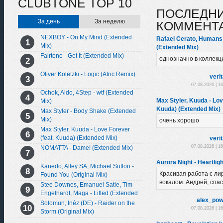
CLUBTONE TOP 10
ПОСЛЕДН
За день
За неделю
КОММЕНТ
NEXBOY - On My Mind (Extended
Rafael Cerato, Humans 
Mix)
(Extended Mix)
Fairtone - Get It (Extended Mix)
однозначно в коллек
Oliver Koletzki - Logic (Atric Remix)
veri
07.08.2026 | 1
Ochok, Aldo, 4Step - wtf (Extended
Max Styler, Kuuda - Lov
Mix)
Kuuda) (Extended Mix)
Max Styler - Body Shake (Extended
Mix)
очень хорошо
Max Styler, Kuuda - Love Forever
(feat. Kuuda) (Extended Mix)
veri
07.08.2026 | 1
NOMATTA - Dame! (Extended Mix)
Aurora Night - Heartligh
Kanedo, Alley SA, Michael Sutton -
Красивая работа с л
Found You (Original Mix)
вокалом. Андрей, спас
Stee Downes, Emanuel Satie, Tim
Engelhardt, Maga - Lifted (Extended
alex_pow
Mix)
Solomun, Inéz (DE) - Raider on the
07.08.2026 | 1
Storm (Original Mix)