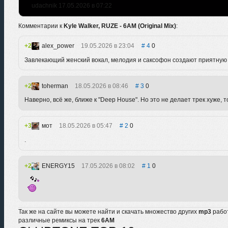
udachnik 17.05.2026 в 07:22
Комментарии к
Kyle Walker, RUZE - 6AM (Original Mix)
:
2
alex_power
19.05.2026 в 23:04
4
0
Завлекающий женский вокал, мелодия и саксофон создают приятную 
2
toherman
18.05.2026 в 08:46
3
0
Наверно, всё же, ближе к "Deep House". Но это не делает трек хуже,
3
мот
18.05.2026 в 05:47
2
0
.
2
ENERGY15
17.05.2026 в 08:02
1
0
Так же на сайте вы можете найти и скачать множество других
mp3
рабо
различные ремиксы на трек
6AM