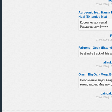
ro
07.08.2026 | 1
Aurosonic feat. Hanna 
Heal (Extended Mix)
Космическая тема!
Раздающему 5++++
F
07.08.2026 | 1
Fairtone - Get It (Exten
best indie track of this
alias
07.08.2026 | 1
Grum, Big Gal - Mega B
Необычные звуки в г
композиции. Мне понр
paincak
07.08.2026 | 1