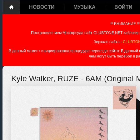
НОВОСТИ
МУЗЫКА
ВОЙТИ
!!! ВНИМАНИЕ !!!
Постановлением Мосгорсуда сайт CLUBTONE.NET заблокиро
Зеркало сайта -
CLUBTON
В данный момент инициированна процедура переезда сайта. В данный мо
чем могут быть перебои в р
Kyle Walker, RUZE - 6AM (Original M