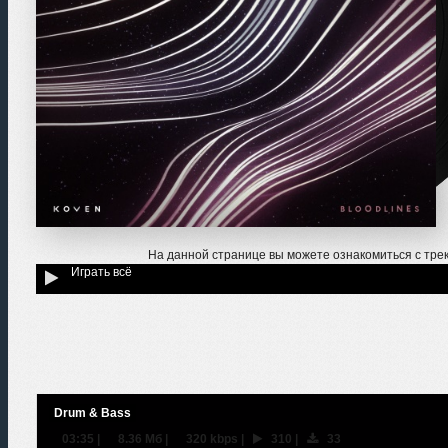
На данной странице вы можете ознакомиться с тре
Играть всё
Drum & Bass
03:35
|
8.36 Мб
|
320 kbps
|
310
|
33