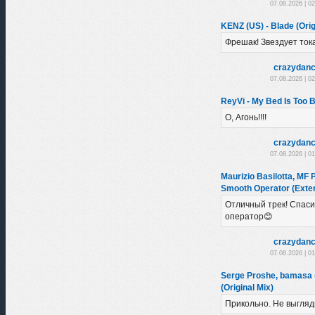
07.08.2026 | 0
KENZ (US) - Blade (Orig
Фрешак! Звездует тока
crazydanc
07.08.2026 | 0
ReyVi - My Bed Is Too Bi
О, Агонь!!!!
crazydanc
07.08.2026 | 0
Maurizio Basilotta, MF 
Smooth Operator (Exte
Отличный трек! Спас
оператор😊
crazydanc
07.08.2026 | 0
Serge Proshe, bamasa
(Original Mix)
Прикольно. Не выгляд