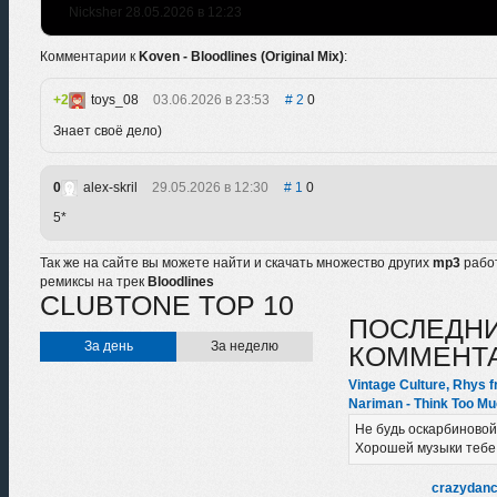
Nicksher 28.05.2026 в 12:23
Комментарии к
Koven - Bloodlines (Original Mix)
:
2
toys_08
03.06.2026 в 23:53
2
0
Знает своё дело)
0
alex-skril
29.05.2026 в 12:30
1
0
5*
Так же на сайте вы можете найти и скачать множество других
mp3
рабо
ремиксы на трек
Bloodlines
CLUBTONE TOP 10
ПОСЛЕДН
За день
За неделю
КОММЕНТ
Vintage Culture, Rhys f
Nariman - Think Too Mu
Не будь оскарбиновой
Хорошей музыки тебе
crazydanc