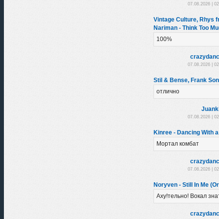
07.08.2026 | 0
Vintage Culture, Rhys f
Nariman - Think Too Mu
100%
crazydanc
07.08.2026 | 0
Stil & Bense, Frank So
отлично
Juank
07.08.2026 | 0
Kinree - Dancing With a
Мортал комбат
crazydanc
07.08.2026 | 0
Noryven - Still In Me (Or
Аху!тельно! Вокал зна
crazydanc