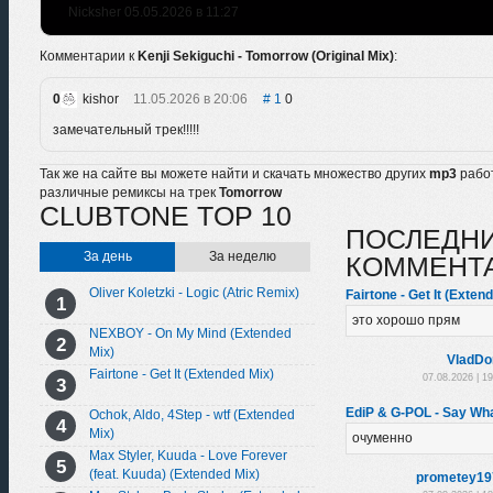
Nicksher 05.05.2026 в 11:27
Комментарии к
Kenji Sekiguchi - Tomorrow (Original Mix)
:
0
kishor
11.05.2026 в 20:06
1
0
замечательный трек!!!!!
Так же на сайте вы можете найти и скачать множество других
mp3
рабо
различные ремиксы на трек
Tomorrow
CLUBTONE TOP 10
ПОСЛЕДН
За день
За неделю
КОММЕНТ
Oliver Koletzki - Logic (Atric Remix)
Fairtone - Get It (Exten
это хорошо прям
NEXBOY - On My Mind (Extended
Mix)
VladDo
Fairtone - Get It (Extended Mix)
07.08.2026 | 1
EdiP & G-POL - Say Wha
Ochok, Aldo, 4Step - wtf (Extended
Mix)
очуменно
Max Styler, Kuuda - Love Forever
(feat. Kuuda) (Extended Mix)
prometey19