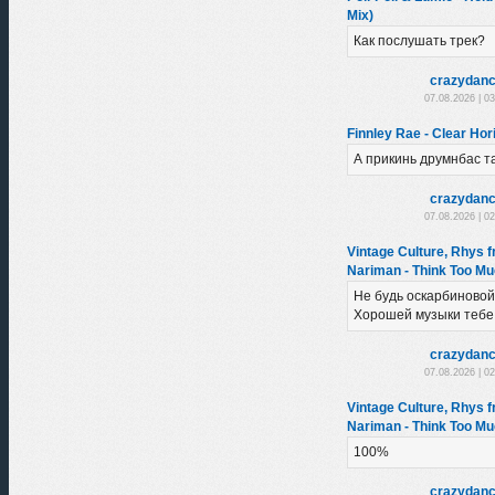
Mix)
Как послушать трек?
crazydanc
07.08.2026 | 0
Finnley Rae - Clear Hori
А прикинь друмнбас та
crazydanc
07.08.2026 | 0
Vintage Culture, Rhys f
Nariman - Think Too Mu
Не будь оскарбиновой
Хорошей музыки тебе
crazydanc
07.08.2026 | 0
Vintage Culture, Rhys f
Nariman - Think Too Mu
100%
crazydanc