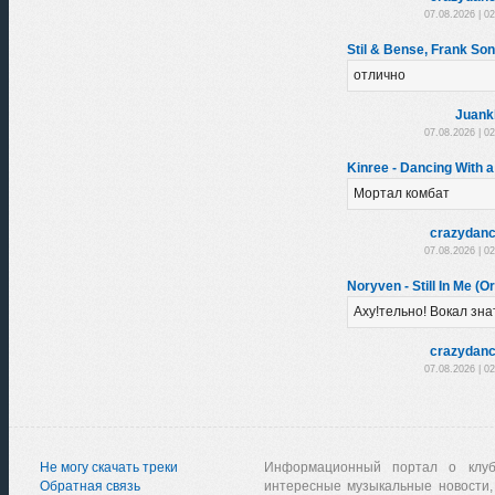
07.08.2026 | 0
Stil & Bense, Frank So
отлично
Juank
07.08.2026 | 0
Kinree - Dancing With a
Мортал комбат
crazydanc
07.08.2026 | 0
Noryven - Still In Me (Or
Аху!тельно! Вокал зна
crazydanc
07.08.2026 | 0
Не могу скачать треки
Информационный портал о клу
Обратная связь
интересные музыкальные новости,