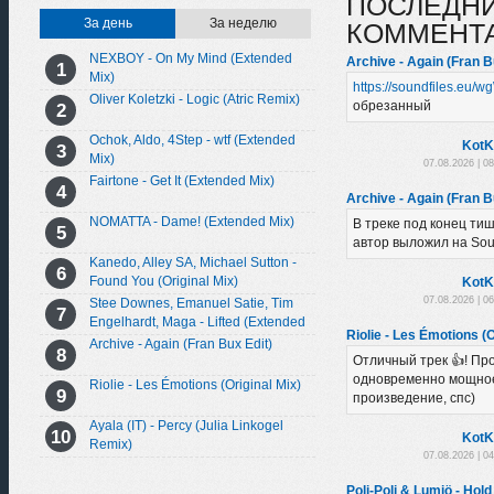
ПОСЛЕДН
За день
За неделю
КОММЕНТ
NEXBOY - On My Mind (Extended
Archive - Again (Fran B
Mix)
https://soundfiles.eu/
Oliver Koletzki - Logic (Atric Remix)
обрезанный
Ochok, Aldo, 4Step - wtf (Extended
KotK
Mix)
07.08.2026 | 0
Fairtone - Get It (Extended Mix)
Archive - Again (Fran B
NOMATTA - Dame! (Extended Mix)
В треке под конец тиш
автор выложил на So
Kanedo, Alley SA, Michael Sutton -
Found You (Original Mix)
KotK
07.08.2026 | 0
Stee Downes, Emanuel Satie, Tim
Engelhardt, Maga - Lifted (Extended
Riolie - Les Émotions (O
Mix)
Archive - Again (Fran Bux Edit)
Отличный трек 👍! Пр
одновременно мощно
Riolie - Les Émotions (Original Mix)
произведение, спс)
Ayala (IT) - Percy (Julia Linkogel
KotK
Remix)
07.08.2026 | 0
Poli-Poli & Lumiö - Hold