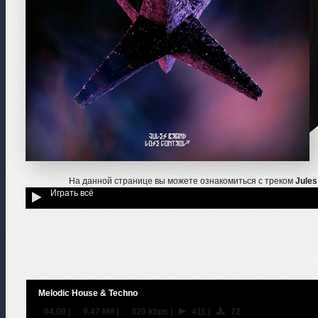
На данной странице вы можете ознакомиться с треком
Jules
Играть всё
Melodic House & Techno
04.00
|
9.47 Мб
|
320 kbps
|
411
|
72