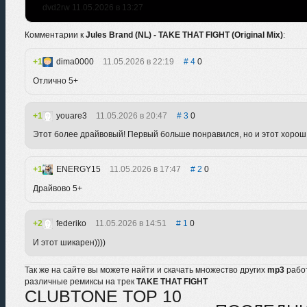
dvd2rw 11.05.2026 в 13:27
Комментарии к
Jules Brand (NL) - TAKE THAT FIGHT (Original Mix)
:
1
dima0000
11.05.2026 в 22:19
4
0
Отлично 5+
1
youare3
11.05.2026 в 20:47
3
0
Этот более драйвовый! Первый больше понравился, но и этот хорош
1
ENERGY15
11.05.2026 в 17:47
2
0
Драйвово 5+
2
federiko
11.05.2026 в 14:51
1
0
И этот шикарен))))
Так же на сайте вы можете найти и скачать множество других
mp3
рабо
различные ремиксы на трек
TAKE THAT FIGHT
CLUBTONE TOP 10