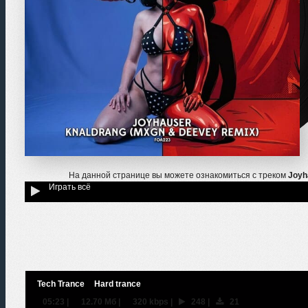
На данной странице вы можете ознакомиться с треком
Joyh
Играть всё
Tech Trance
Hard trance
05:23
|
12.70 Мб
|
320 kbps
|
248
|
21