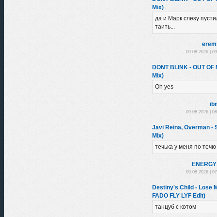
Mix)
да и Марк слезу пустил
таить...
erem
09.08.2026 | 0
DONT BLINK - OUT OF
Mix)
Oh yes
ib
09.08.2026 | 0
Javi Reina, Overman -
Mix)
течька у меня по течю
ENЕRGY
09.08.2026 | 0
Destiny's Child - Los
FADO FLY LYF Edit)
танцуб с котом