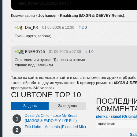
alex_power 01.06.2026 в 04:54
Комментарии к
Joyhauser - Knaldrang (MXGN & DEEVEY Remix)
:
1
Dm_KR
01.06.2026 в 12:36
2
0
Очень круто, забрал)
2
ENERGY15
01.06.2026 в 07:30
1
0
Офигенская и нужная Трансовая версия.
Удачно подшаманили
Так же на сайте вы можете найти и скачать множество других
mp3
рабо
так и в обработке других музыкантов. К примеру ремикс от
MXGN & DE
прослушать 248 человек
CLUBTONE TOP 10
ПОСЛЕДН
За день
За неделю
КОММЕНТ
Destiny's Child - Lose My Breath
plenka - signal (Original
(MAGOS & FADO FLY LYF Edit)
приятный
Erik Hubo - Memento (Extended Mix)
Sai