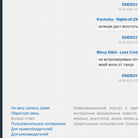
ENЕRGY
09.08.2026 | 0
Kavinsky - Nightcall (Ol
колецки даст вспотеть
ENЕRGY
09.08.2026 | 0
Missy Elliot - Lose Con
не котролируемые по
моей жопе от танца
ENЕRGY
09.08.2026 | 0
Не могу скачать треки
Информационный портал о клу
Обратная связь
интересные музыкальные новости,
Вопрос-ответ
клубных реалтонов, архив обоев д
Пользовательское соглашение
общительные пользователи. Клубна
Для правообладателей
Для рекламодателей