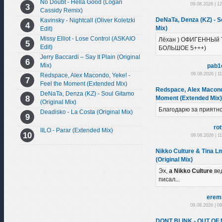
No Doubt - Hella Good (Logan
09.08.2026 | 1
Cassidy Remix)
DeNaTa, Denza (KZ) - So
Kavinsky - Nightcall (Oliver Koletzki
Mix)
Edit)
Missy Elliot - Lose Control (ASKAIO
Лёхан ) ОФИГЕННЫй 
Edit)
БОЛЬШОЕ 5+++)
Jerry Baccardi – Say It Plain (Original
Mix)
pab1
09.08.2026 | 1
Redspace, Alex Macondo, Yeke! -
Feel the Moment (Extended Mix)
Redspace, Alex Macondo
DeNaTa, Denza (KZ) - Soul Gitamo
Moment (Extended Mix)
(Original Mix)
Благодарю за приятн
Deadisko - La Costa (Original Mix)
ro
IILO - Parar (Extended Mix)
09.08.2026 | 1
Nikko Culture & Tina L
(Original Mix)
Эх,
а Nikko Culture
ве
писал...
erem
09.08.2026 | 0
DONT BLINK - OUT OF