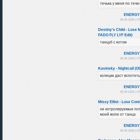
течька у меня по течю
ENЕRGY
09.08.2026 | 0
Destiny's Child - Los
FADO FLY LYF Edit)
танцуб с котом
ENЕRGY
09.08.2026 | 0
Kavinsky - Nightcall (Ol
колецки даст вспотеть
ENЕRGY
09.08.2026 | 0
Missy Elliot - Lose Con
не котролируемые по
моей жопе от танца
ENЕRGY
09.08.2026 | 0