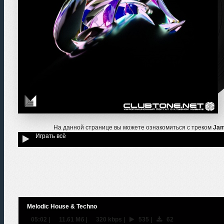
На данной странице вы можете ознакомиться с треком
Jam
Играть всё
Melodic House & Techno
05:02
|
11.61 Мб
|
320 kbps
|
535
|
62