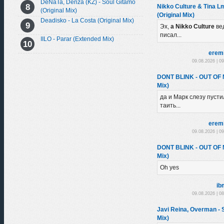
DeNaTa, Denza (KZ) - Soul Gitamo
Nikko Culture & Tina L
(Original Mix)
(Original Mix)
Deadisko - La Costa (Original Mix)
Эх,
а Nikko Culture
ве
писал...
IILO - Parar (Extended Mix)
erem
09.08.2026 | 0
DONT BLINK - OUT OF
Mix)
да и Марк слезу пустил
таить...
erem
09.08.2026 | 0
DONT BLINK - OUT OF
Mix)
Oh yes
ib
09.08.2026 | 0
Javi Reina, Overman -
Mix)