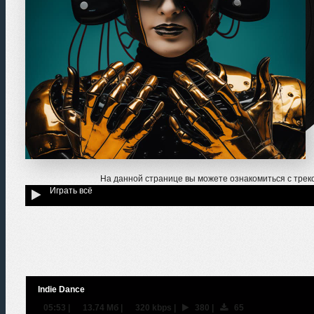
На данной странице вы можете ознакомиться с тре
Играть всё
Indie Dance
05:53
|
13.74 Мб
|
320 kbps
|
380
|
65