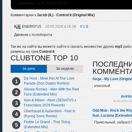
davdavfun 10.05.2026 в 00:28
Комментарии к
Jacob (IL) - Control It (Original Mix)
:
0
ENERGY15
10.05.2026 в 16:38
1
0
Движняк с полоборота
Так же на сайте вы можете найти и скачать множество других
mp3
рабо
ремиксы на трек
Control It
CLUBTONE TOP 10
ПОСЛЕДН
За день
За неделю
КОММЕНТ
Da Hool - Meet Her At The Love
Gega - My Love (Origina
Parade (Don Diablo ReHex)
классный
Alexey Romeo - Man With the Red
Face (Extended Mix)
morti
Nari & Milani - Atom (SENATVS x
06.08.2026 | 1
Franciskos 2026 Rework)
Odd Mob - Rock the Rhy
Überhaupt & Außerdem - Feel In
feat. Luciana [Extended
(Kyong Sono Remix)
Fedde Le Grand - That Thing
Прикольный, забрал) 
(Extended Mix)