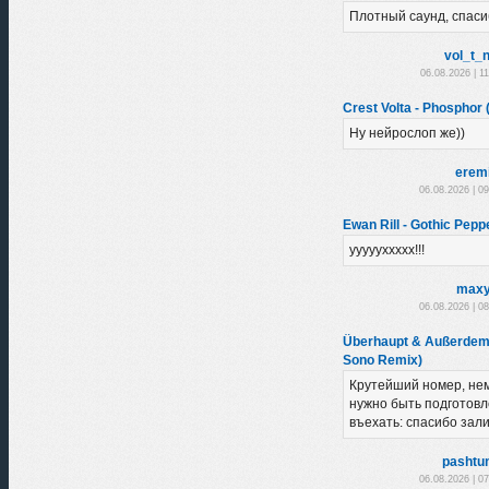
Плотный саунд, спаси
vol_t_
06.08.2026 | 1
Crest Volta - Phosphor (
Ну нейрослоп же))
erem
06.08.2026 | 0
Ewan Rill - Gothic Peppe
уууууххххх!!!
maxy
06.08.2026 | 0
Überhaupt & Außerdem 
Sono Remix)
Крутейший номер, нем
нужно быть подготовл
въехать: спасибо зал
pashtu
06.08.2026 | 0