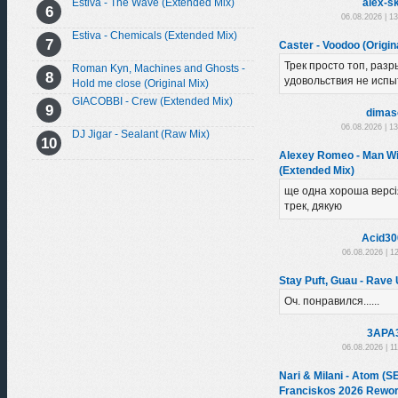
Estiva - The Wave (Extended Mix)
alex-sk
06.08.2026 | 1
Estiva - Chemicals (Extended Mix)
Caster - Voodoo (Origin
Трек просто топ, разр
Roman Kyn, Machines and Ghosts -
удовольствия не испы
Hold me close (Original Mix)
GIACOBBI - Crew (Extended Mix)
dimas
06.08.2026 | 1
DJ Jigar - Sealant (Raw Mix)
Alexey Romeo - Man Wi
(Extended Mix)
ще одна хороша версі
трек, дякую
Acid30
06.08.2026 | 1
Stay Puft, Guau - Rave U
Оч. понравился......
3APA
06.08.2026 | 1
Nari & Milani - Atom (
Franciskos 2026 Rewor