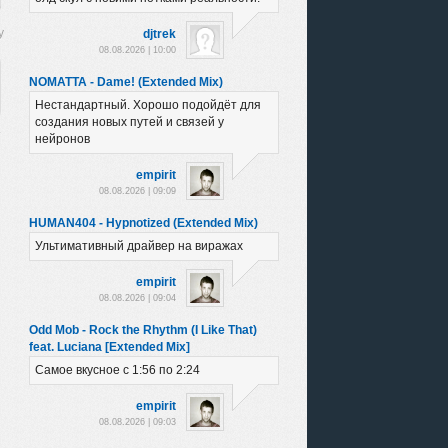
djtrek
08.08.2026 | 10:00
NOMATTA - Dame! (Extended Mix)
Нестандартный. Хорошо подойдёт для
создания новых путей и связей у
нейронов
empirit
08.08.2026 | 09:09
HUMAN404 - Hypnotized (Extended Mix)
Ультимативный драйвер на виражах
empirit
08.08.2026 | 09:04
Odd Mob - Rock the Rhythm (I Like That)
feat. Luciana [Extended Mix]
Самое вкусное с 1:56 по 2:24
empirit
08.08.2026 | 09:03