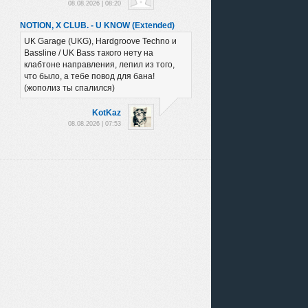
08.08.2026 | 08:20
NOTION, X CLUB. - U KNOW (Extended)
UK Garage (UKG), Hardgroove Techno и
Bassline / UK Bass такого нету на
клабтоне направления, лепил из того,
что было, а тебе повод для бана!
(жополиз ты спалился)
KotKaz
08.08.2026 | 07:53