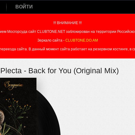
ВОЙТИ
!!! ВНИМАНИЕ !!!
ием Мосгорсуда сайт CLUBTONE.NET заблокирован на территории Российско
Зеркало сайта -
CLUBTONE.DO.AM
реезда сайта. В данный момент сайта работает на резервном хостинге, в свя
 Plecta - Back for You (Original Mix)