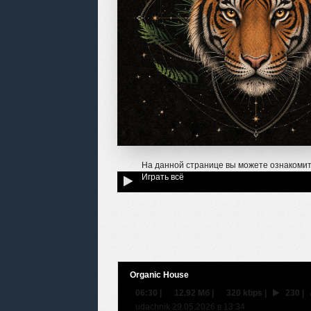
На данной странице вы можете ознакомит
Играть всё
Organic House
06:30
|
12.92 Мб
|
320 kbps
|
230
|
udachnik 29.05.2026 в 13:34