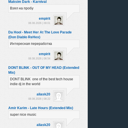
Maksim Dark - Karnival
Взял на пробу
empirit
08.08.2026 | 09:01
Da Hool - Meet Her At The Love Parade
(Don Diablo ReHex)
Интересная переработка
empirit
08.08.2026 | 08:54
DONT BLINK - OUT OF MY HEAD (Extended
Mix)
DONT BLINK one of the best tech house
indie dj in the world
aliask20
08.08.2026 | 08:22
Amir Karim - Late Hours (Extended Mix)
super nice music
aliask20