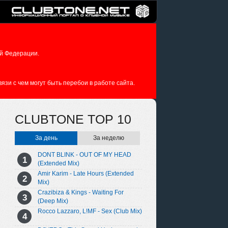
й Федерации.
зи с чем могут быть перебои в работе сайта.
CLUBTONE TOP 10
За день
За неделю
DONT BLINK - OUT OF MY HEAD
(Extended Mix)
Amir Karim - Late Hours (Extended
Mix)
Crazibiza & Kings - Waiting For
(Deep Mix)
Rocco Lazzaro, L!MF - Sex (Club Mix)