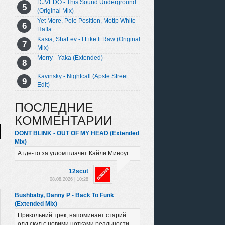
DJVEDO - This Sound Underground
(Original Mix)
Yet More, Pole Position, Motip White -
Hafla
Kasia, ShaLev - I Like It Raw (Original
Mix)
Morry - Yaka (Extended)
Kavinsky - Nightcall (Apste Street
Edit)
ПОСЛЕДНИЕ
КОММЕНТАРИИ
DONT BLINK - OUT OF MY HEAD (Extended
Mix)
А где-то за углом плачет Кайли Миноуг...
12scut
08.08.2026 | 10:28
Bushbaby, Danny P - Back To Funk
(Extended Mix)
Прикольний трек, напоминает старий
олд скул с новими нотками реальности.