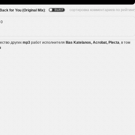
 Back for You (Original Mix)
:
0
жество других
mp3
работ исполнителя
Ilias Katelanos, Acrobat, Plecta
, в том
u