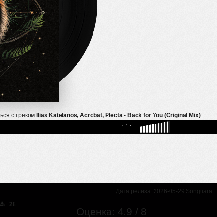
ься с треком
Ilias Katelanos, Acrobat, Plecta - Back for You (Original Mix)
--:--
/
--:--
Дата релиза: 2026-05-29 Songuara
28
Оценка: 4.9 / 8