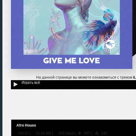
На данной странице вы можете ознакомиться с треком
i
Играть всё
Afro House
04:31
|
11.34 Мб
|
320 kbps
|
657
|
142