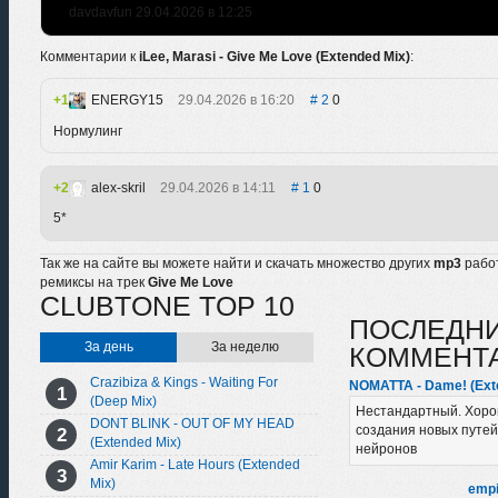
davdavfun 29.04.2026 в 12:25
Комментарии к
iLee, Marasi - Give Me Love (Extended Mix)
:
1
ENERGY15
29.04.2026 в 16:20
2
0
Нормулинг
2
alex-skril
29.04.2026 в 14:11
1
0
5*
Так же на сайте вы можете найти и скачать множество других
mp3
рабо
ремиксы на трек
Give Me Love
CLUBTONE TOP 10
ПОСЛЕДН
За день
За неделю
КОММЕНТ
Crazibiza & Kings - Waiting For
NOMATTA - Dame! (Ext
(Deep Mix)
Нестандартный. Хоро
DONT BLINK - OUT OF MY HEAD
создания новых путей
(Extended Mix)
нейронов
Amir Karim - Late Hours (Extended
Mix)
empi