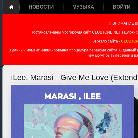
НОВОСТИ
МУЗЫКА
ВОЙТИ
!!! ВНИМАНИЕ !!!
Постановлением Мосгорсуда сайт CLUBTONE.NET заблокиро
Зеркало сайта -
CLUBTON
В данный момент инициированна процедура переезда сайта. В данный мо
чем могут быть перебои в р
iLee, Marasi - Give Me Love (Extend