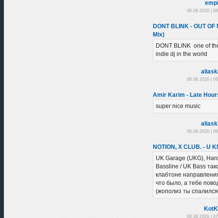
empi
08.08.2026 | 0
DONT BLINK - OUT OF
Mix)
DONT BLINK one of the
indie dj in the world
alias
08.08.2026 | 0
Amir Karim - Late Hour
super nice music
alias
08.08.2026 | 0
NOTION, X CLUB. - U 
UK Garage (UKG), Har
Bassline / UK Bass так
клабтоне направления,
что было, а тебе пово
(жополиз ты спалился
KotK
08.08.2026 | 0