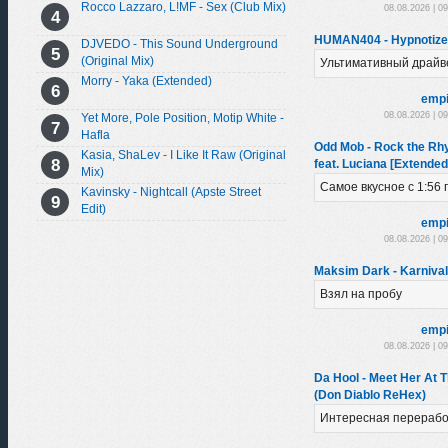
Rocco Lazzaro, L!MF - Sex (Club Mix)
08.08.2026 | 0
HUMAN404 - Hypnotized
DJVEDO - This Sound Underground
(Original Mix)
Ультимативный драйв
Morry - Yaka (Extended)
empi
08.08.2026 | 0
Yet More, Pole Position, Motip White -
Hafla
Odd Mob - Rock the Rhy
Kasia, ShaLev - I Like It Raw (Original
feat. Luciana [Extended
Mix)
Самое вкусное с 1:56 
Kavinsky - Nightcall (Apste Street
Edit)
empi
08.08.2026 | 0
Maksim Dark - Karnival
Взял на пробу
empi
08.08.2026 | 0
Da Hool - Meet Her At 
(Don Diablo ReHex)
Интересная перерабо