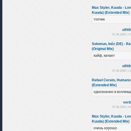
Max Styler, Kuuda - Lov
Kuuda) (Extended Mix)
топчик
off4
07.08.2026 | 1
Solomun, Inéz (DE) - Ra
(Original Mix)
кайф, качает
off4
07.08.2026 | 1
Rafael Cerato, Humans 
(Extended Mix)
однозначно в коллек
veri
07.08.2026 | 1
Max Styler, Kuuda - Lov
Kuuda) (Extended Mix)
очень хорошо