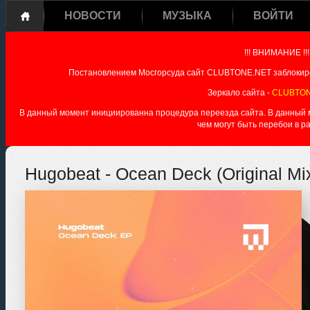
НОВОСТИ
МУЗЫКА
ВОЙТИ
!!! ВНИМАНИЕ !!!
Постановлением Мосгорсуда сайт CLUBTONE.NET заблокиро
Зеркало сайта -
CLUBTON
В данный момент инициированна процедура переезда сайта. В данный мо
чем могут быть перебои в р
Hugobeat - Ocean Deck (Original Mi