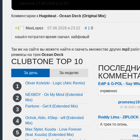
udachnik 27.05.2026 в 11:53
Комментарии к
Hugobeat - Ocean Deck (Original Mix)
:
1
MaxLopez
07.06.2026 в 23:22
1
0
нашёл потратил время скачал. кайфовый
Так же на сайте вы можете найти и скачать множество других
mp3
рабо
ремиксы на трек
Ocean Deck
CLUBTONE TOP 10
ПОСЛЕДН
За день
За неделю
КОММЕНТ
Oliver Koletzki - Logic (Atric Remix)
EdiP & G-POL - Say Wha
очуменно
NEXBOY - On My Mind (Extended
Mix)
prometey19
Fairtone - Get It (Extended Mix)
07.08.2026 | 1
Roddy Lima - ZIPLOCK 
Ochok, Aldo, 4Step - wtf (Extended
Mix)
А трек то огонь.
Max Styler, Kuuda - Love Forever
(feat. Kuuda) (Extended Mix)
rex