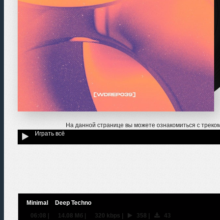
На данной странице вы можете ознакомиться с треко
Играть всё
Minimal
Deep Techno
06:08
|
14.08 Мб
|
320 kbps
|
358
|
43