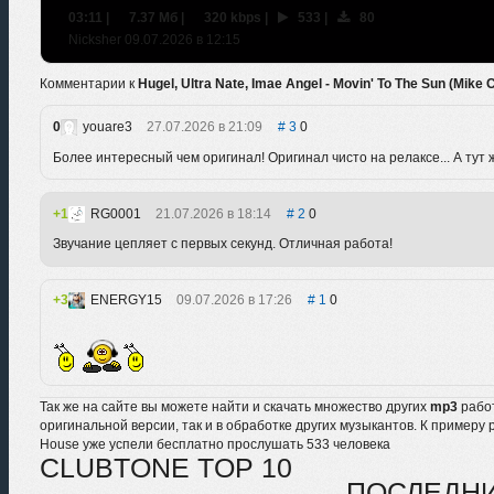
03:11
|
7.37 Мб
|
320 kbps
|
533
|
80
Nicksher 09.07.2026 в 12:15
Комментарии к
Hugel, Ultra Nate, Imae Angel - Movin' To The Sun (Mike
0
youare3
27.07.2026 в 21:09
3
0
Более интересный чем оригинал! Оригинал чисто на релаксе... А тут ж
1
RG0001
21.07.2026 в 18:14
2
0
Звучание цепляет с первых секунд. Отличная работа!
3
ENERGY15
09.07.2026 в 17:26
1
0
Так же на сайте вы можете найти и скачать множество других
mp3
рабо
оригинальной версии, так и в обработке других музыкантов. К примеру 
House уже успели бесплатно прослушать 533 человека
CLUBTONE TOP 10
ПОСЛЕДН