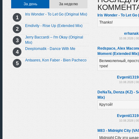
За день
За неделю
КОММЕНТ
Iris Wonder - To Let Go (Original Mix)
Iris Wonder - To Let Go 
Thanks!
Emdivity - Rise Up (Extended Mix)
erhanak
Jerry Baccardi – I'm Okay (Original
10.08.2026 | 0
Mix)
Redspace, Alex Macondo
Deeplomatik - Dance With Me
Moment (Extended Mix)
Antaares, Kon Faber - Bien Pacheco
Великолепный, прост
трек!
Evgenii131
10.08.2026 | 0
DeNaTa, Denza (KZ) - So
Mix)
Крутой!
Evgenii131
10.08.2026 | 0
M83 - Midnight City (VA
Midnight City это шеде