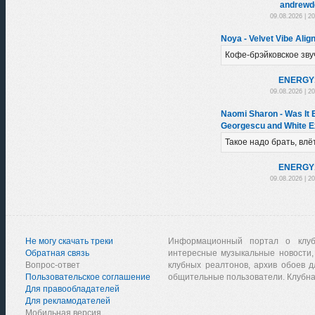
andrewd
09.08.2026 | 2
Noya - Velvet Vibe Alig
Кофе-брэйковское зву
ENERGY
09.08.2026 | 2
Naomi Sharon - Was It 
Georgescu and White E
Такое надо брать, влё
ENERGY
09.08.2026 | 2
Не могу скачать треки
Информационный портал о клу
Обратная связь
интересные музыкальные новости,
Вопрос-ответ
клубных реалтонов, архив обоев д
Пользовательское соглашение
общительные пользователи. Клубна
Для правообладателей
Для рекламодателей
Мобильная версия