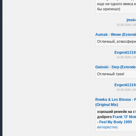
еще ни одного микса 
бы оригинал)
jmek
10.08.2026 | 0
Aumak - Wewe (Extend
Отличный, атмосферн
Evgenii131
10.08.2026 | 0
Galoski - Step (Extende
Отличный трек!
Evgenii131
10.08.2026 | 0
Rowka & Les Bisous - 
(Original Mix)
хороший ремейк на с
доброго
Frank 'O' Moi
- Feel My Body 1995
интерестно.