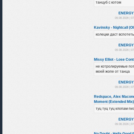
танцуб с котом
ENЕRGY
09.08.2026 | 0
Kavinsky - Nightcall (Ol
колецки даст вспотеть
ENЕRGY
09.08.2026 | 0
Missy Elliot - Lose Con
не котролируемые по
моей жопе от танца
ENЕRGY
09.08.2026 | 0
Redspace, Alex Macondo
Moment (Extended Mix)
туц туц туц клопам пи
ENЕRGY
09.08.2026 | 0
No Doubt - Hella Good 