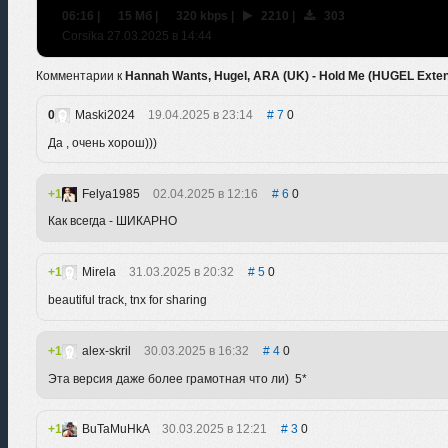
06:16
|
15 Мб
|
320 kbps
|
2210
|
303
Сorsikа 27.03.2025 в 14:44
Комментарии к
Hannah Wants, Hugel, ARA (UK) - Hold Me (HUGEL Exte
0
Maski2024
19.04.2025 в 23:14
7
0
Да , очень хорош)))
1
Felya1985
02.04.2025 в 12:16
6
0
Как всегда - ШИКАРНО
1
Mirela
31.03.2025 в 20:32
5
0
beautiful track, tnx for sharing
1
alex-skril
30.03.2025 в 16:32
4
0
Эта версия даже более грамотная что ли) 5*
1
BuTaMuHkA
30.03.2025 в 12:21
3
0