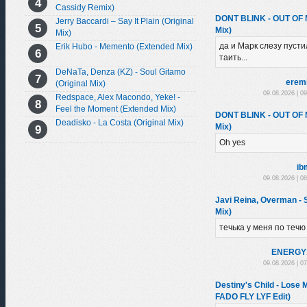
Cassidy Remix)
DONT BLINK - OUT OF
Jerry Baccardi – Say It Plain (Original
Mix)
Mix)
да и Марк слезу пустил
Erik Hubo - Memento (Extended Mix)
таить...
DeNaTa, Denza (KZ) - Soul Gitamo
erem
(Original Mix)
09.08.2026 | 0
Redspace, Alex Macondo, Yeke! -
Feel the Moment (Extended Mix)
DONT BLINK - OUT OF
Deadisko - La Costa (Original Mix)
Mix)
Oh yes
ib
09.08.2026 | 0
Javi Reina, Overman -
Mix)
течька у меня по течю
ENЕRGY
09.08.2026 | 0
Destiny's Child - Los
FADO FLY LYF Edit)