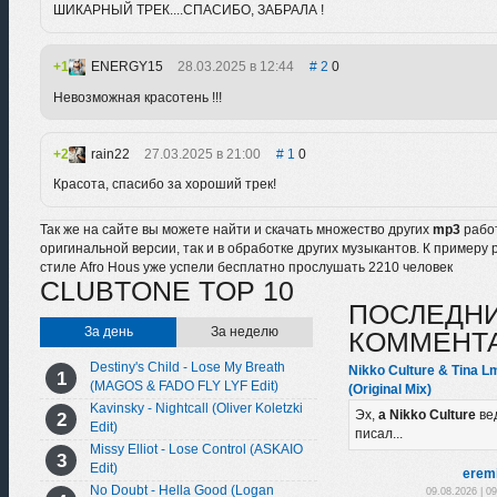
ШИКАРНЫЙ ТРЕК....СПАСИБО, ЗАБРАЛА !
1
ENERGY15
28.03.2025 в 12:44
2
0
Невозможная красотень !!!
2
rain22
27.03.2025 в 21:00
1
0
Красота, спасибо за хороший трек!
Так же на сайте вы можете найти и скачать множество других
mp3
рабо
оригинальной версии, так и в обработке других музыкантов. К примеру 
стиле Afro Hous уже успели бесплатно прослушать 2210 человек
CLUBTONE TOP 10
ПОСЛЕДН
За день
За неделю
КОММЕНТ
Destiny's Child - Lose My Breath
Nikko Culture & Tina L
(MAGOS & FADO FLY LYF Edit)
(Original Mix)
Kavinsky - Nightcall (Oliver Koletzki
Эх,
а Nikko Culture
ве
Edit)
писал...
Missy Elliot - Lose Control (ASKAIO
Edit)
erem
No Doubt - Hella Good (Logan
09.08.2026 | 0