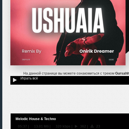
На данной странице вы можете ознакомиться с треком
Gursahh
Играть всё
Melodic House & Techno
05:37
|
13.01 Мб
|
320 kbps
|
362
|
23