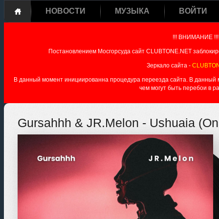
НОВОСТИ
МУЗЫКА
ВОЙТИ
!!! ВНИМАНИЕ !!!
Постановлением Мосгорсуда сайт CLUBTONE.NET заблокиро
Зеркало сайта -
CLUBTON
В данный момент инициированна процедура переезда сайта. В данный мо
чем могут быть перебои в р
Gursahhh & JR.Melon - Ushuaia (On