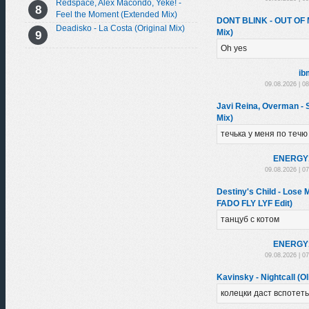
Redspace, Alex Macondo, Yeke! -
Feel the Moment (Extended Mix)
DONT BLINK - OUT OF
Deadisko - La Costa (Original Mix)
Mix)
Oh yes
ib
09.08.2026 | 0
Javi Reina, Overman -
Mix)
течька у меня по течю
ENЕRGY
09.08.2026 | 0
Destiny's Child - Los
FADO FLY LYF Edit)
танцуб с котом
ENЕRGY
09.08.2026 | 0
Kavinsky - Nightcall (Ol
колецки даст вспотеть