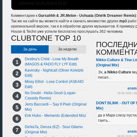
udachnik 19.05.2026 в 18:02
Комментарии к
Gursahhh & JR.Melon - Ushuaia (Onirik Dreamer Remix)
:
Так же на сайте вы можете найти и скачать множество других
mp3
рабо
оригинальной версии, так и в обработке других музыкантов. К примеру 
House & Techn уже успели бесплатно прослушать 362 человека
CLUBTONE TOP 10
ПОСЛЕДН
За день
За неделю
КОММЕНТ
Destiny's Child - Lose My Breath
Nikko Culture & Tina L
(MAGOS & FADO FLY LYF Edit)
(Original Mix)
Kavinsky - Nightcall (Oliver Koletzki
Эх,
а Nikko Culture
ве
Edit)
писал...
Missy Elliot - Lose Control (ASKAIO
Edit)
erem
No Doubt - Hella Good (Logan
09.08.2026 | 0
Cassidy Remix)
DONT BLINK - OUT OF
Jerry Baccardi – Say It Plain (Original
Mix)
Mix)
да и Марк слезу пустил
Erik Hubo - Memento (Extended Mix)
таить...
DeNaTa, Denza (KZ) - Soul Gitamo
erem
(Original Mix)
09.08.2026 | 0