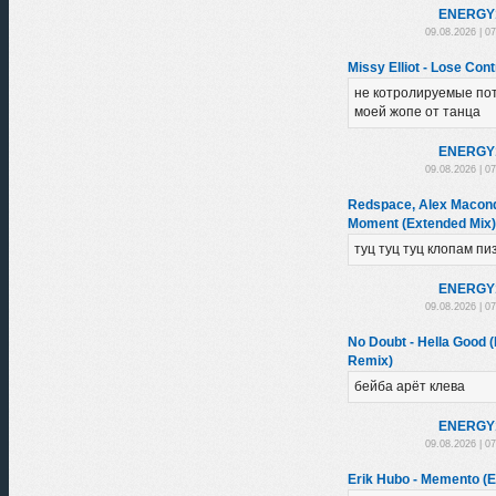
ENЕRGY
09.08.2026 | 0
Missy Elliot - Lose Con
не котролируемые по
моей жопе от танца
ENЕRGY
09.08.2026 | 0
Redspace, Alex Macondo
Moment (Extended Mix)
туц туц туц клопам пи
ENЕRGY
09.08.2026 | 0
No Doubt - Hella Good 
Remix)
бейба арёт клева
ENЕRGY
09.08.2026 | 0
Erik Hubo - Memento (E