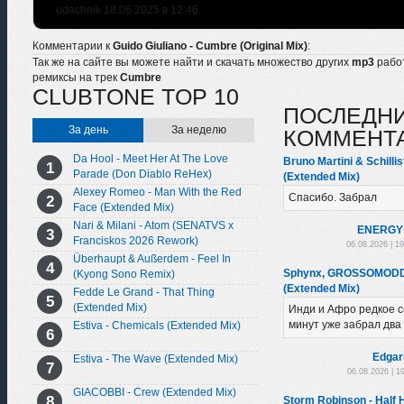
udachnik 18.06.2025 в 12:46
Комментарии к
Guido Giuliano - Cumbre (Original Mix)
:
Так же на сайте вы можете найти и скачать множество других
mp3
рабо
ремиксы на трек
Cumbre
CLUBTONE TOP 10
ПОСЛЕДН
За день
За неделю
КОММЕНТ
Da Hool - Meet Her At The Love
Bruno Martini & Schillis
Parade (Don Diablo ReHex)
(Extended Mix)
Alexey Romeo - Man With the Red
Спасибо. Забрал
Face (Extended Mix)
Nari & Milani - Atom (SENATVS x
ENERGY
Franciskos 2026 Rework)
06.08.2026 | 1
Überhaupt & Außerdem - Feel In
Sphynx, GROSSOMODDO
(Kyong Sono Remix)
(Extended Mix)
Fedde Le Grand - That Thing
(Extended Mix)
Инди и Афро редкое с
минут уже забрал два 
Estiva - Chemicals (Extended Mix)
Edgar
Estiva - The Wave (Extended Mix)
06.08.2026 | 1
GIACOBBI - Crew (Extended Mix)
Storm Robinson - Half H