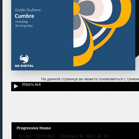
На данной странице вы можете ознакомиться с треко
Играть всё
Progressive House
07:38
|
17.57 Мб
|
320 kbps
|
430
|
29