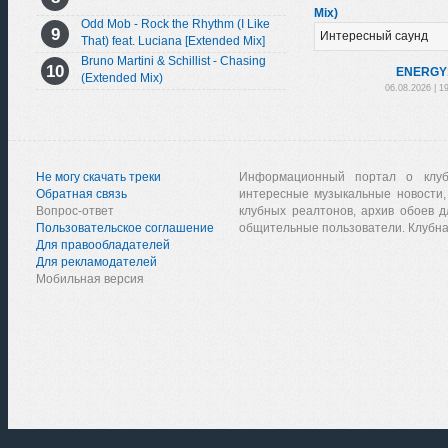
Mix)
Odd Mob - Rock the Rhythm (I Like
Интересный саунд
That) feat. Luciana [Extended Mix]
Bruno Martini & Schillist - Chasing
ENERGY
(Extended Mix)
06.08.2026 | 1
Не могу скачать треки
Информационный портал о клу
Обратная связь
интересные музыкальные новости,
Вопрос-ответ
клубных реалтонов, архив обоев д
Пользовательское соглашение
общительные пользователи. Клубна
Для правообладателей
Для рекламодателей
Мобильная версия