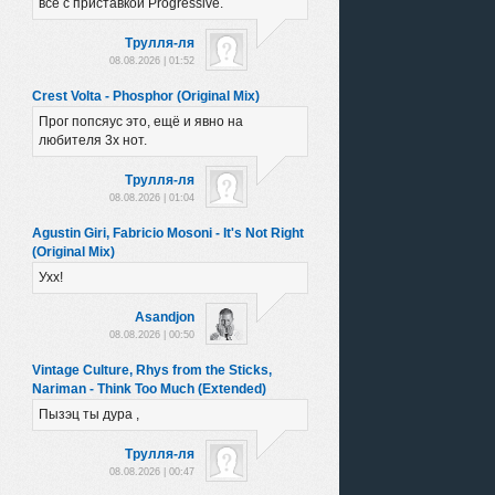
все с приставкой Progressive.
Трулля-ля
08.08.2026 | 01:52
Crest Volta - Phosphor (Original Mix)
Прог попсяус это, ещё и явно на
любителя 3х нот.
Трулля-ля
08.08.2026 | 01:04
Agustin Giri, Fabricio Mosoni - It's Not Right
(Original Mix)
Ухх!
Asandjon
08.08.2026 | 00:50
Vintage Culture, Rhys from the Sticks,
Nariman - Think Too Much (Extended)
Пызэц ты дура ,
Трулля-ля
08.08.2026 | 00:47