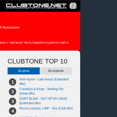
й Федерации.
зи с чем могут быть перебои в работе сайта.
CLUBTONE TOP 10
За день
За неделю
Amir Karim - Late Hours (Extended
Mix)
Crazibiza & Kings - Waiting For
(Deep Mix)
DONT BLINK - OUT OF MY HEAD
(Extended Mix)
Rocco Lazzaro, L!MF - Sex (Club Mix)