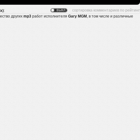
ix)
:
жество других
mp3
работ исполнителя
Gary MGM
, в том числе и различные