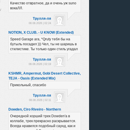
Качество отвратное, да и очень уж suno
вокаЛЛ.
Трулля-ля
08.08.2026 | 02:24
NOTION, X CLUB. - U KNOW (Extended)
Speed Garage ага, *Qruty тебя бы на
бутыль посадил ))) Чел, ты не шаришь в
стилистике. Ты только один стиль угадал
Трулля-ля
08.08.2026 | 02:19
KSHMR, Ampermut, Gobi Desert Collective,
TEJA - Oasis (Extended Mix)
Прикольный, спасибо
Трулля-ля
08.08.2026 | 02:11
Dowden, Ciro Riveiro - Northern
Очередной хорший трек Dowden'а в
коллабе, трек прекрасно раскрывается.
Всегда нравился подобный саунд, как и