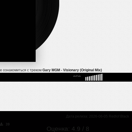
е ознакомиться с треком
Gary MGM - Visionary (Original Mix)
--:--
/
--:--
Дата релиза: 2026-06-05 Redlof Black
39
Оценка: 4.9 / 8