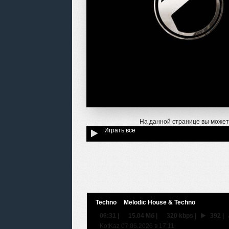
На данной странице вы может
Играть всё
Techno
Melodic House & Techno
06:31
|
15.04 Мб
|
320 kbps
|
392
|
KotKaz 07.06.2026 в 17:11