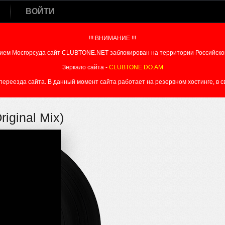
ВОЙТИ
!!! ВНИМАНИЕ !!!
ием Мосгорсуда сайт CLUBTONE.NET заблокирован на территории Российско
Зеркало сайта -
CLUBTONE.DO.AM
реезда сайта. В данный момент сайта работает на резервном хостинге, в свя
iginal Mix)