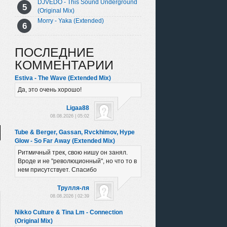
DJVEDO - This Sound Underground
(Original Mix)
Morry - Yaka (Extended)
ПОСЛЕДНИЕ
КОММЕНТАРИИ
Estiva - The Wave (Extended Mix)
Да, это очень хорошо!
Ligaa88
08.08.2026 | 05:02
Tube & Berger, Gassan, Rvckhimov, Hype
Glow - So Far Away (Extended Mix)
Ритмичный трек, свою нишу он занял.
Вроде и не "революционный", но что то в
нем присутствует. Спасибо
Трулля-ля
08.08.2026 | 02:39
Nikko Culture & Tina Lm - Connection
(Original Mix)