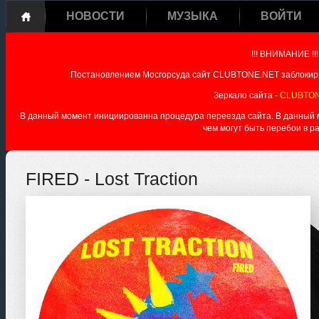
НОВОСТИ
МУЗЫКА
ВОЙТИ
!!! ВНИМАНИЕ !!!
Постановлением Мосгорсуда сайт CLUBTONE.NET заблокиро
Зеркало сайта -
CLUBTON
В данный момент инициированна процедура переезда сайта. В данный мо
чем могут быть перебои в р
FIRED - Lost Traction