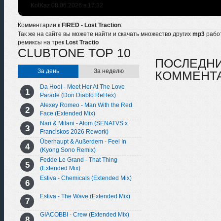
KotKaz 08.06.2026 в 17:32
Комментарии к
FIRED - Lost Traction
:
Так же на сайте вы можете найти и скачать множество других
mp3
рабо
ремиксы на трек
Lost Tractio
CLUBTONE TOP 10
ПОСЛЕДН
За день
За неделю
КОММЕНТ
Da Hool - Meet Her At The Love
Parade (Don Diablo ReHex)
Alexey Romeo - Man With the Red
Face (Extended Mix)
Nari & Milani - Atom (SENATVS x
Franciskos 2026 Rework)
Überhaupt & Außerdem - Feel In
(Kyong Sono Remix)
Fedde Le Grand - That Thing
(Extended Mix)
Estiva - Chemicals (Extended Mix)
Estiva - The Wave (Extended Mix)
GIACOBBI - Crew (Extended Mix)