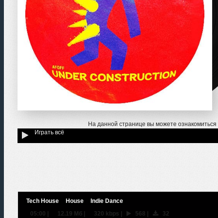
На данной странице вы можете ознакомиться
Играть всё
Tech House
House
Indie Dance
05:00
|
12.19 Мб
|
320 kbps
|
568
|
32