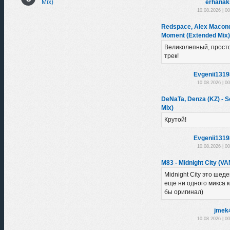
erhanak
Mix)
10.08.2026 | 0
Redspace, Alex Macondo
Moment (Extended Mix)
Великолепный, прост
трек!
Evgenii131
10.08.2026 | 0
DeNaTa, Denza (KZ) - So
Mix)
Крутой!
Evgenii131
10.08.2026 | 0
M83 - Midnight City (VA
Midnight City это шеде
еще ни одного микса 
бы оригинал)
jmek
10.08.2026 | 0