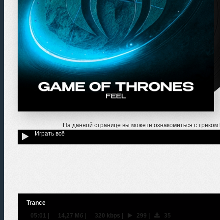
На данной странице вы можете ознакомиться с треком
Играть всё
Trance
05:01
|
14,27 Мб
|
320 kbps
|
299
|
35