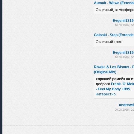
Aumak - Wewe (Extend
Отличный, атмосферн
Evgenii131
10.08.2026 | 0
Galoski - Step (Extende
Отличный трек!
Evgenii131
10.08.2026 | 0
Rowka & Les Bisous - 
(Original Mix)
хороший ремейк на с
доброго
Frank 'O' Moi
- Feel My Body 1995
интерестно.
andrewd
09.08.2026 | 2