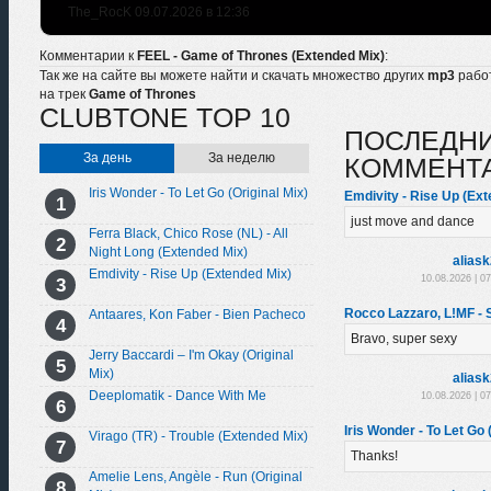
The_RocK 09.07.2026 в 12:36
Комментарии к
FEEL - Game of Thrones (Extended Mix)
:
Так же на сайте вы можете найти и скачать множество других
mp3
рабо
на трек
Game of Thrones
CLUBTONE TOP 10
ПОСЛЕДН
За день
За неделю
КОММЕНТ
Iris Wonder - To Let Go (Original Mix)
Emdivity - Rise Up (Ex
just move and dance
Ferra Black, Chico Rose (NL) - All
Night Long (Extended Mix)
alias
Emdivity - Rise Up (Extended Mix)
10.08.2026 | 0
Rocco Lazzaro, L!MF - 
Antaares, Kon Faber - Bien Pacheco
Bravo, super sexy
Jerry Baccardi – I'm Okay (Original
Mix)
alias
Deeplomatik - Dance With Me
10.08.2026 | 0
Iris Wonder - To Let Go 
Virago (TR) - Trouble (Extended Mix)
Thanks!
Amelie Lens, Angèle - Run (Original