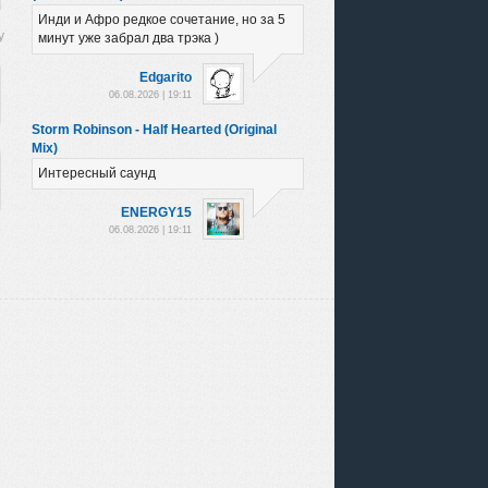
Инди и Афро редкое сочетание, но за 5
минут уже забрал два трэка )
Edgarito
06.08.2026 | 19:11
Storm Robinson - Half Hearted (Original
Mix)
Интересный саунд
ENERGY15
06.08.2026 | 19:11