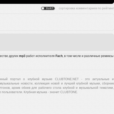
жество других
mp3
работ исполнителя
Fach
, в том числе и различные ремиксы
нный портал о клубной музыке CLUBTONE.NET - это актуальные и
музыкальные новости, коллекция новой и лучшей клубной музыки, сборник
лтонов, архив обоев для рабочего стола клубной и музыкальной тематики,
 пользователи. Клубная музыка - значит CLUBTONE.