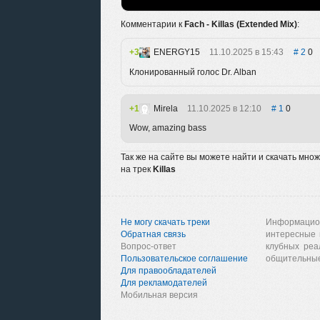
Комментарии к
Fach - Killas (Extended Mix)
:
3
ENERGY15
11.10.2025 в 15:43
2
0
Клонированный голос Dr. Alban
1
Mirela
11.10.2025 в 12:10
1
0
Wow, amazing bass
Так же на сайте вы можете найти и скачать мно
на трек
Killas
Не могу скачать треки
Информацио
Обратная связь
интересные 
Вопрос-ответ
клубных реа
Пользовательское соглашение
общительные
Для правообладателей
Для рекламодателей
Мобильная версия