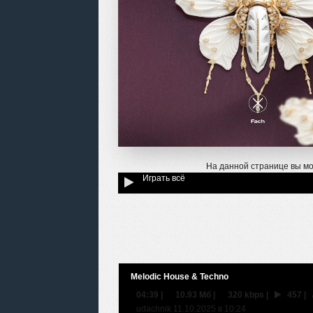
На данной странице вы мо
Играть всё
Melodic House & Techno
04:39
|
10.93 Мб
|
320 kbps
|
457
|
udachnik 11.10.2025 в 10:24