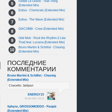
Fedde Le Grand - That Thing
(Extended Mix)
Estiva - Chemicals (Extended Mix)
Estiva - The Wave (Extended Mix)
GIACOBBI - Crew (Extended Mix)
Odd Mob - Rock the Rhythm (I Like
That) feat. Luciana [Extended Mix]
Bruno Martini & Schillist - Chasing
(Extended Mix)
ПОСЛЕДНИЕ
КОММЕНТАРИИ
Bruno Martini & Schillist - Chasing
(Extended Mix)
Спасибо. Забрал
ENERGY15
06.08.2026 | 19:12
Sphynx, GROSSOMODDO - Panjab
(Extended Mix)