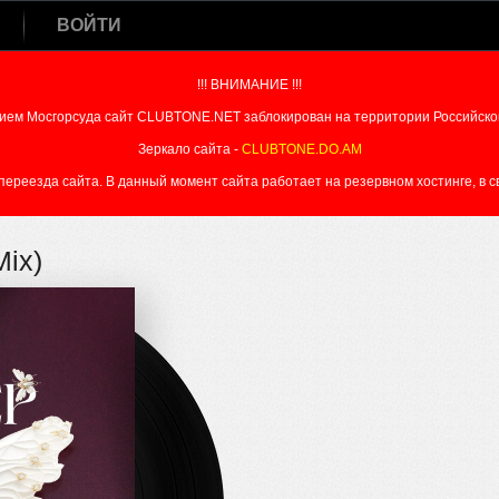
ВОЙТИ
!!! ВНИМАНИЕ !!!
ием Мосгорсуда сайт CLUBTONE.NET заблокирован на территории Российско
Зеркало сайта -
CLUBTONE.DO.AM
реезда сайта. В данный момент сайта работает на резервном хостинге, в свя
Mix)