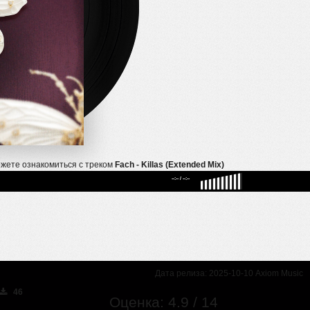
жете ознакомиться с треком
Fach - Killas (Extended Mix)
--:--
/
--:--
Дата релиза: 2025-10-10 Axiom Music
46
Оценка: 4.9 / 14