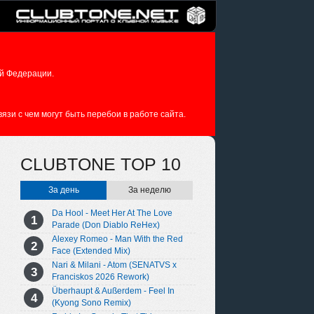
й Федерации.
зи с чем могут быть перебои в работе сайта.
CLUBTONE TOP 10
За день
За неделю
Da Hool - Meet Her At The Love
Parade (Don Diablo ReHex)
Alexey Romeo - Man With the Red
Face (Extended Mix)
Nari & Milani - Atom (SENATVS x
Franciskos 2026 Rework)
Überhaupt & Außerdem - Feel In
(Kyong Sono Remix)