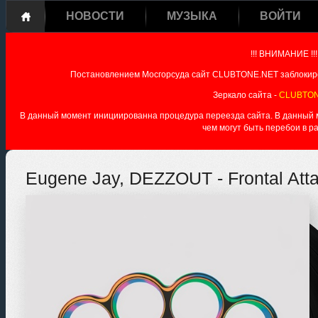
НОВОСТИ
МУЗЫКА
ВОЙТИ
!!! ВНИМАНИЕ !!!
Постановлением Мосгорсуда сайт CLUBTONE.NET заблокиро
Зеркало сайта -
CLUBTON
В данный момент инициированна процедура переезда сайта. В данный мо
чем могут быть перебои в р
Eugene Jay, DEZZOUT - Frontal Atta