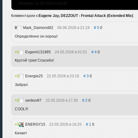
Nicksher 22.05.2026 в 03:06
Комментарии к
Eugene Jay, DEZZOUT - Frontal Attack (Extended Mix)
:
0
Mark_Daimond82
06.06.2026 в 21:19
5
0
Определённо он хорош!
1
Evgenii131985
24.05.2026 в 01:01
4
0
Крутой трек! Спасибо!
3
Energie25
22.05.2026 в 23:16
3
0
Забрал
3
serikov87
22.05.2026 в 17:30
2
0
COOL!!!
3
ENERGY15
22.05.2026 в 16:25
1
0
Качает