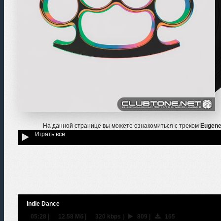
На данной странице вы можете ознакомиться с треком
Eugene
Играть всё
Indie Dance
05:28
|
12.58 Мб
|
320 kbps
|
809
|
165