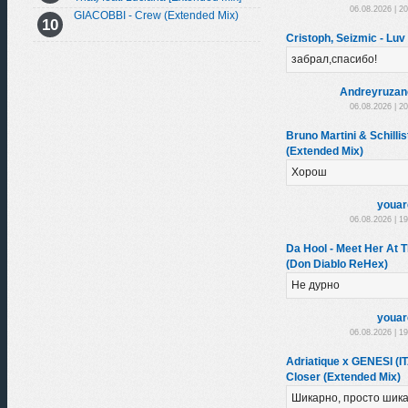
06.08.2026 | 2
GIACOBBI - Crew (Extended Mix)
Cristoph, Seizmic - Luv
забрал,спасибо!
Andreyruzan
06.08.2026 | 2
Bruno Martini & Schillis
(Extended Mix)
Хорош
youar
06.08.2026 | 1
Da Hool - Meet Her At 
(Don Diablo ReHex)
Не дурно
youar
06.08.2026 | 1
Adriatique x GENESI (IT
Closer (Extended Mix)
Шикарно, просто шика