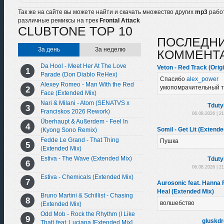
Так же на сайте вы можете найти и скачать множество других
mp3
рабо
различные ремиксы на трек
Frontal Attack
CLUBTONE TOP 10
ПОСЛЕДН
За день
За неделю
КОММЕНТ
Da Hool - Meet Her At The Love
Veton - Red Track (Origi
Parade (Don Diablo ReHex)
Спасибо
alex_power
Alexey Romeo - Man With the Red
умопомрачительный т
Face (Extended Mix)
Nari & Milani - Atom (SENATVS x
Tduty
Franciskos 2026 Rework)
06.08.2026 | 2
Überhaupt & Außerdem - Feel In
Somil - Get Lit (Extende
(Kyong Sono Remix)
Fedde Le Grand - That Thing
Пушка
(Extended Mix)
Estiva - The Wave (Extended Mix)
Tduty
06.08.2026 | 2
Estiva - Chemicals (Extended Mix)
Aurosonic feat. Hanna 
Heal (Extended Mix)
Bruno Martini & Schillist - Chasing
волшебство
(Extended Mix)
Odd Mob - Rock the Rhythm (I Like
gluskd
That) feat. Luciana [Extended Mix]