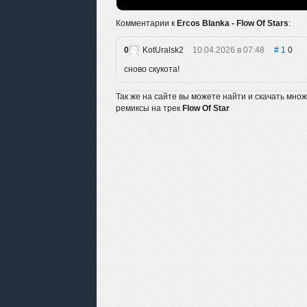
Комментарии к
Ercos Blanka - Flow Of Stars
:
0
KotUralsk2
10.04.2026 в 07:48
1
0
сново скукота!
Так же на сайте вы можете найти и скачать мно
ремиксы на трек
Flow Of Star