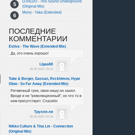
DJVEDO - This Sound Underground
(Original Mix)
Morry - Yaka (Extended)
ПОСЛЕДНИЕ
КОММЕНТАРИИ
Estiva - The Wave (Extended Mix)
Да, это очень хорошо!
Ligaa88
08.08.2026 | 05:02
Tube & Berger, Gassan, Rvckhimov, Hype
Glow - So Far Away (Extended Mix)
Ритмичный трек, свою нишу он занял.
Вроде и не "революционный", но что то в
нем присутствует. Спасибо
Трулля-ля
08.08.2026 | 02:39
Nikko Culture & Tina Lm - Connection
(Original Mix)