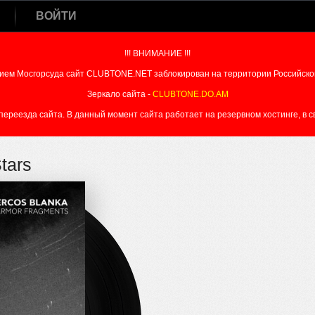
ВОЙТИ
!!! ВНИМАНИЕ !!!
ием Мосгорсуда сайт CLUBTONE.NET заблокирован на территории Российско
Зеркало сайта -
CLUBTONE.DO.AM
реезда сайта. В данный момент сайта работает на резервном хостинге, в свя
tars