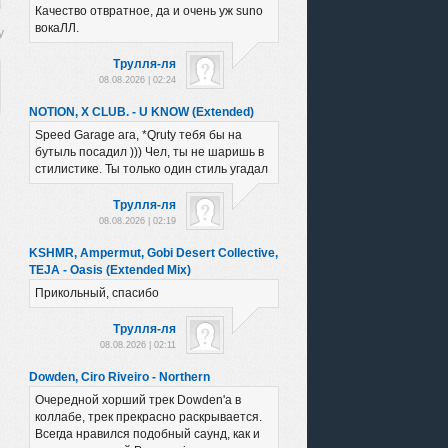
Качество отвратное, да и очень уж suno
вокаЛЛ.
Трулля-ля
08.08.2026 | 02:24
NOTION, X CLUB. - U KNOW (Extended)
Speed Garage ага, *Qruty тебя бы на
бутыль посадил ))) Чел, ты не шаришь в
стилистике. Ты только один стиль угадал
Трулля-ля
08.08.2026 | 02:19
KSHMR, Ampermut, Gobi Desert Collective,
TEJA - Oasis (Extended Mix)
Прикольный, спасибо
Трулля-ля
08.08.2026 | 02:11
Dowden, Ciro Riveiro - Northern
Очередной хорший трек Dowden'а в
коллабе, трек прекрасно раскрывается.
Всегда нравился подобный саунд, как и