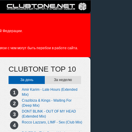
й Федерации.
зи с чем могут быть перебои в работе сайта.
CLUBTONE TOP 10
За день
За неделю
Amir Karim - Late Hours (Extended
Mix)
Crazibiza & Kings - Waiting For
(Deep Mix)
DONT BLINK - OUT OF MY HEAD
(Extended Mix)
Rocco Lazzaro, L!MF - Sex (Club Mix)