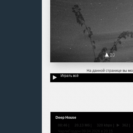
На данной странице вы мо
Играть всё
Deep House
08:46
|
20.13 Мб
|
320 kbps
|
362
|
ЧарлиГордон 09.04.2026 в 20:15