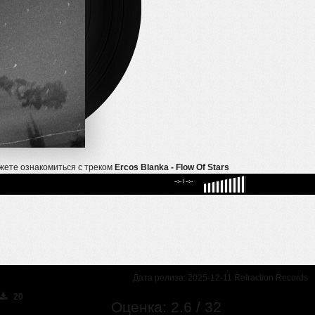
жете ознакомиться с треком
Ercos Blanka - Flow Of Stars
--:--
/
--:--
Дата релиза: 2025-12-11 Refraction Records
20
Оценка: 2.6 / 32