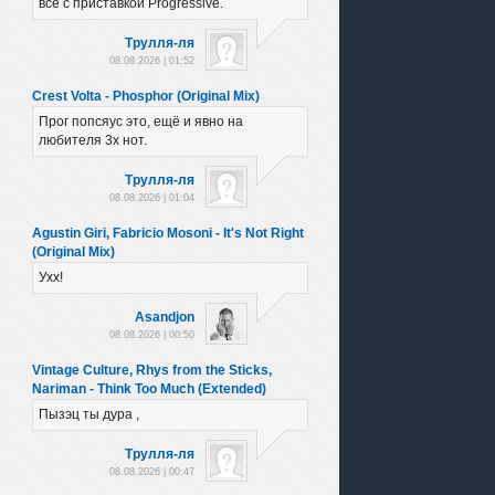
все с приставкой Progressive.
Трулля-ля
08.08.2026 | 01:52
Crest Volta - Phosphor (Original Mix)
Прог попсяус это, ещё и явно на
любителя 3х нот.
Трулля-ля
08.08.2026 | 01:04
Agustin Giri, Fabricio Mosoni - It's Not Right
(Original Mix)
Ухх!
Asandjon
08.08.2026 | 00:50
Vintage Culture, Rhys from the Sticks,
Nariman - Think Too Much (Extended)
Пызэц ты дура ,
Трулля-ля
08.08.2026 | 00:47