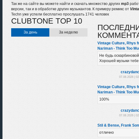
Так же на сайте вы можете найти и скачать множество других
mp3
рабо
версии, так и в обработке других музыкантов. К примеру ремикс от
Vint
Techn уже успели бесплатно прослушать 1741 человек
CLUBTONE TOP 10
ПОСЛЕДН
За день
За неделю
КОММЕНТ
Vintage Culture, Rhys f
Nariman - Think Too Mu
Не будь оскарбиновой
Хорошей музыки тебе
crazydanc
07.08.2026 | 0
Vintage Culture, Rhys f
Nariman - Think Too Mu
100%
crazydanc
07.08.2026 | 0
Stil & Bense, Frank So
отлично