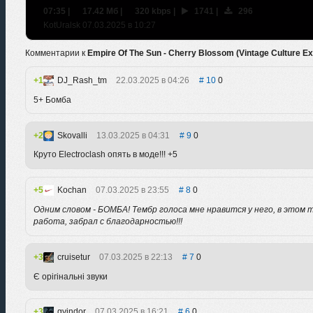
07:35
|
17.42 Мб
|
320 kbps
|
1741
|
296
KotUralsk 07.03.2025 в 10:27
Комментарии к
Empire Of The Sun - Cherry Blossom (Vintage Culture E
1
DJ_Rash_tm
22.03.2025 в 04:26
10
0
5+ Бомба
2
Skovalli
13.03.2025 в 04:31
9
0
Круто Electroclash опять в моде!!! +5
5
Kochan
07.03.2025 в 23:55
8
0
Одним словом - БОМБА! Тембр голоса мне нравится у него, в этом 
работа, забрал с благодарностью!!!
3
cruisetur
07.03.2025 в 22:13
7
0
Є орігінальні звуки
3
gvindor
07.03.2025 в 16:21
6
0