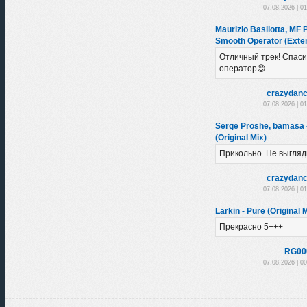
07.08.2026 | 0
Maurizio Basilotta, MF 
Smooth Operator (Exte
Отличный трек! Спас
оператор😊
crazydanc
07.08.2026 | 0
Serge Proshe, bamasa
(Original Mix)
Прикольно. Не выгляд
crazydanc
07.08.2026 | 0
Larkin - Pure (Original 
Прекрасно 5+++
RG00
07.08.2026 | 0