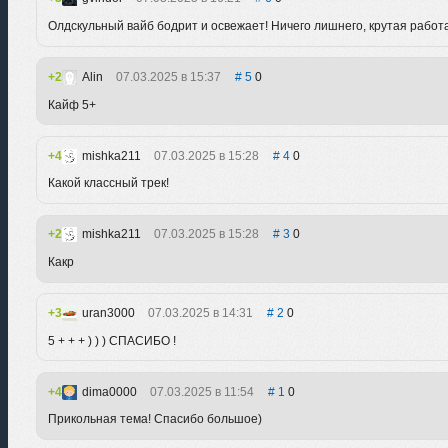
Олдскульный вайб бодрит и освежает! Ничего лишнего, крутая работа
2
Alin
07.03.2025 в 15:37
5
0
Кайф 5+
4
mishka211
07.03.2025 в 15:28
4
0
Какой классный трек!
2
mishka211
07.03.2025 в 15:28
3
0
Какр
3
uran3000
07.03.2025 в 14:31
2
0
5 + + + ) ) ) СПАСИБО !
4
dima0000
07.03.2025 в 11:54
1
0
Прикольная тема! Спасибо большое)