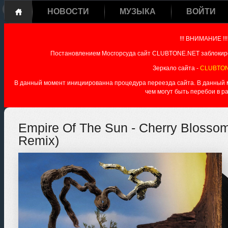
НОВОСТИ
МУЗЫКА
ВОЙТИ
!!! ВНИМАНИЕ !!!
Постановлением Мосгорсуда сайт CLUBTONE.NET заблокиро
Зеркало сайта -
CLUBTON
В данный момент инициированна процедура переезда сайта. В данный мо
чем могут быть перебои в р
Empire Of The Sun - Cherry Blossom
Remix)