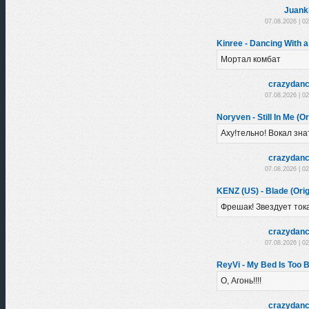
Juank
07.08.2026 | 0
Kinree - Dancing With a
Мортал комбат
crazydanc
07.08.2026 | 0
Noryven - Still In Me (Or
Аху!тельно! Вокал зна
crazydanc
07.08.2026 | 0
KENZ (US) - Blade (Orig
Фрешак! Звездует тока
crazydanc
07.08.2026 | 0
ReyVi - My Bed Is Too Bi
О, Агонь!!!!
crazydanc