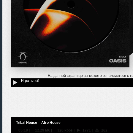
На данной странице вы можете ознакомиться с 
Играть всё
Tribal House
Afro House
05:18
|
12.29 Мб
|
320 kbps
|
1771
|
262