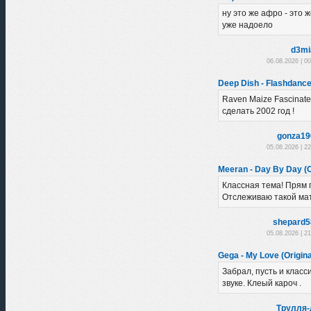
ну это же афро - это ж
уже надоело
d3mi
06.08.2026 | 0
Deep Dish - Flashdance 
Raven Maize Fascinate
сделать 2002 год !
gonza19
05.08.2026 | 2
Meeran - Day By Day (O
Классная тема! Прям 
Отслеживаю такой ма
shepard5
05.08.2026 | 2
Gega - My Love (Origina
Забрал, пусть и класс
звуке. Клеый кароч .
Трулля-