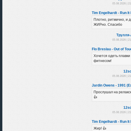
05.08.2026 | 2
Tim Engelhardt - Run It
Плотно, ритмично, и 
ЖИРно. Спасибо
Трулля-
05.08.2026 | 2
Flo Breslau - Out of To
Хочется одеть плавки
фитнесом!
12sc
05.08.2026 | 2
Jardin Owens - 1991 (E
Прослушал на релаксе
👍
12sc
05.08.2026 | 2
Tim Engelhardt - Run It
Жир! 👍