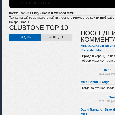
Eidly 04.04.2025 в 12:30
Комментарии к
Eidly - Oasis (Extended Mix)
:
Так же на сайте вы можете найти и скачать множество других
mp3
рабо
на трек
Oasis
CLUBTONE TOP 10
ПОСЛЕДН
За день
За неделю
КОММЕНТ
MEDUZA, Kevin De Vrie
(Extended Mix)
Вроде и хорош, но на
обсер классики транса
Трулля-
06.08.2026 | 0
Mike Gannu - Latigo
когда-то это называло
d3mi
06.08.2026 | 0
David Ramano - Draw t
Mix)