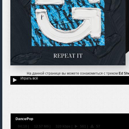
На данной странице вы можете ознакомиться с треком
Ed She
Играть всё
Dance⁄Pop
04:10
|
12.57 Мб
|
320 kbps
|
561
|
57