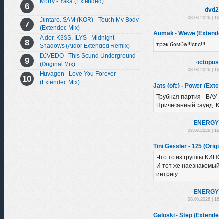
Morry - Yaka (Extended)
dvd2
08.08.2026 | 1
Juntaro, SAM (KOR) - Touch My Body
(Extended Mix)
Aumak - Wewe (Extend
Aldor, K3SS, ILYS - Midnight
трэк бомба!!!спс!!!
Shadows (Aldor Extended Remix)
DJVEDO - This Sound Underground
octopus
(Original Mix)
08.08.2026 | 1
Huvagen - Love You Forever
(Extended Mix)
Jats (ofc) - Power (Ext
Трубная партия - ВАУ
Причёсанный саунд. К
ENERGY
08.08.2026 | 1
Tini Gessler - 125 (Orig
Что то из группы КИН
И тот же наезнакомый
интригу
ENERGY
08.08.2026 | 1
Galoski - Step (Extende