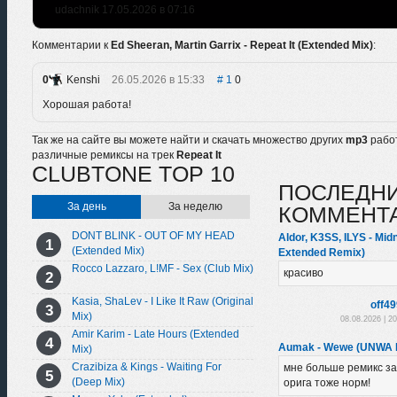
udachnik 17.05.2026 в 07:16
Комментарии к
Ed Sheeran, Martin Garrix - Repeat It (Extended Mix)
:
0
Kenshi
26.05.2026 в 15:33
1
0
Хорошая работа!
Так же на сайте вы можете найти и скачать множество других
mp3
рабо
различные ремиксы на трек
Repeat It
CLUBTONE TOP 10
ПОСЛЕДН
За день
За неделю
КОММЕНТ
DONT BLINK - OUT OF MY HEAD
Aldor, K3SS, ILYS - Mid
(Extended Mix)
Extended Remix)
Rocco Lazzaro, L!MF - Sex (Club Mix)
красиво
Kasia, ShaLev - I Like It Raw (Original
off4
Mix)
08.08.2026 | 2
Amir Karim - Late Hours (Extended
Aumak - Wewe (UNWA 
Mix)
Crazibiza & Kings - Waiting For
мне больше ремикс з
(Deep Mix)
орига тоже норм!