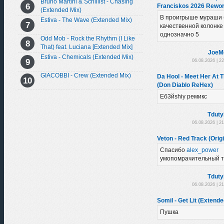
Bruno Martini & Schillist - Chasing
Franciskos 2026 Rewor
(Extended Mix)
В проигрыше мураши 
Estiva - The Wave (Extended Mix)
качественной колонке
однозначно 5
Odd Mob - Rock the Rhythm (I Like
That) feat. Luciana [Extended Mix]
JoeM
Estiva - Chemicals (Extended Mix)
06.08.2026 | 2
GIACOBBI - Crew (Extended Mix)
Da Hool - Meet Her At 
(Don Diablo ReHex)
Еб3йshiy ремикс
Tduty
06.08.2026 | 2
Veton - Red Track (Origi
Спасибо
alex_power
умопомрачительный т
Tduty
06.08.2026 | 2
Somil - Get Lit (Extende
Пушка