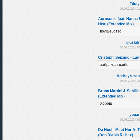
Tduty
06.08.2026 | 2
Aurosonic feat. Hanna 
Heal (Extended Mix)
волшебство
gluskd
06.08.2026 | 2
Cristoph, Seizmic - Luv
забрал,спасибо!
Andreyruzan
06.08.2026 | 2
Bruno Martini & Schillis
(Extended Mix)
Хорош
youar
06.08.2026 | 1
Da Hool - Meet Her At 
(Don Diablo ReHex)