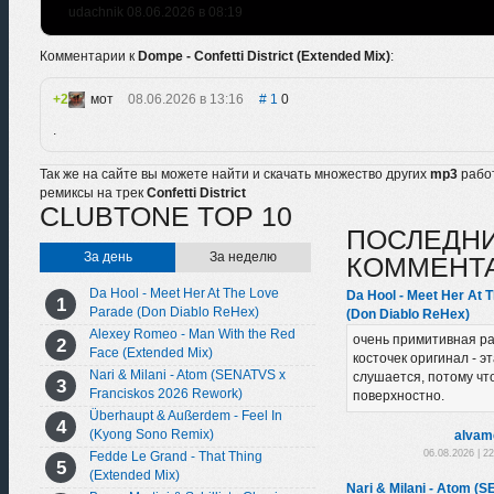
udachnik 08.06.2026 в 08:19
Комментарии к
Dompe - Confetti District (Extended Mix)
:
2
мот
08.06.2026 в 13:16
1
0
.
Так же на сайте вы можете найти и скачать множество других
mp3
рабо
ремиксы на трек
Confetti District
CLUBTONE TOP 10
ПОСЛЕДН
За день
За неделю
КОММЕНТ
Da Hool - Meet Her At The Love
Da Hool - Meet Her At 
Parade (Don Diablo ReHex)
(Don Diablo ReHex)
Alexey Romeo - Man With the Red
очень примитивная ра
Face (Extended Mix)
косточек оригинал - эт
Nari & Milani - Atom (SENATVS x
слушается, потому чт
Franciskos 2026 Rework)
поверхностно.
Überhaupt & Außerdem - Feel In
(Kyong Sono Remix)
alvam
06.08.2026 | 2
Fedde Le Grand - That Thing
(Extended Mix)
Nari & Milani - Atom (