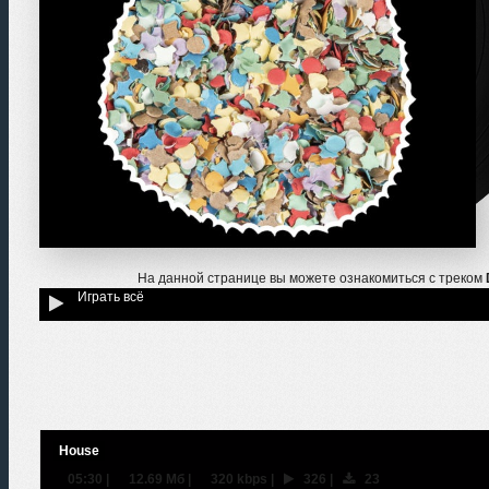
На данной странице вы можете ознакомиться с треком
Играть всё
House
05:30
|
12.69 Мб
|
320 kbps
|
326
|
23