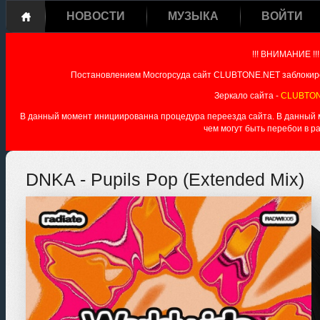
НОВОСТИ
МУЗЫКА
ВОЙТИ
!!! ВНИМАНИЕ !!!
Постановлением Мосгорсуда сайт CLUBTONE.NET заблокиро
Зеркало сайта -
CLUBTON
В данный момент инициированна процедура переезда сайта. В данный мо
чем могут быть перебои в р
DNKA - Pupils Pop (Extended Mix)