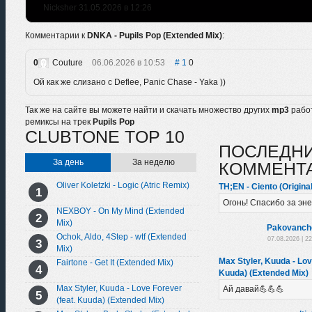
Nicksher 31.05.2026 в 12:26
Комментарии к
DNKA - Pupils Pop (Extended Mix)
:
0
Couture
06.06.2026 в 10:53
1
0
Ой как же слизано с Deflee, Panic Chase - Yaka ))
Так же на сайте вы можете найти и скачать множество других
mp3
рабо
ремиксы на трек
Pupils Pop
CLUBTONE TOP 10
ПОСЛЕДН
За день
За неделю
КОММЕНТ
Oliver Koletzki - Logic (Atric Remix)
TH;EN - Ciento (Origina
Огонь! Спасибо за эне
NEXBOY - On My Mind (Extended
Mix)
Pakovanch
Ochok, Aldo, 4Step - wtf (Extended
07.08.2026 | 2
Mix)
Max Styler, Kuuda - Lov
Fairtone - Get It (Extended Mix)
Kuuda) (Extended Mix)
Max Styler, Kuuda - Love Forever
Ай давай💪💪💪
(feat. Kuuda) (Extended Mix)