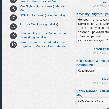
(feat. Kuuda) (Extended Mix)
rex
Max Styler - Body Shake (Extended
07.08.2026 | 1
Mix)
Kavinsky - Nightcall (
NOMATTA - Dame! (Extended Mix)
Непростительно, как 
такую красоту! Не мог
TH;EN - Ciento (Original Mix)
после прослушивания,
повторе. Гремучая сме
Solomun, Inéz (DE) - Raider on the
обожаю оригинал, но 
Storm (Original Mix)
нахлынули эмоции. С
Stee Downes, Emanuel Satie, Tim
Engelhardt, Maga - Lifted (Extended
arbatrizhi
Mix)
07.08.2026 | 1
Nikko Culture & Tina L
(Original Mix)
Красивое👍
Аlek
07.08.2026 | 1
Benny Dawson - You Go
Mix)
броооо.... это суно