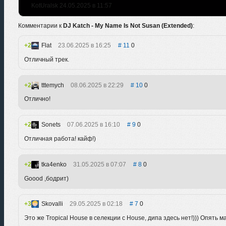
KotUralsk 24.05.2025 в 11:57
Комментарии к
DJ Katch - My Name Is Not Susan (Extended)
:
2
Flat
23.06.2025 в 16:25
11
0
Отличный трек.
2
tttemych
08.06.2025 в 22:29
10
0
Отлично!
2
Sonets
07.06.2025 в 16:10
9
0
Отличная работа! кайф!)
2
tka4enko
31.05.2025 в 07:07
8
0
Goood ,бодрит)
3
Skovalli
29.05.2025 в 02:18
7
0
Это же Tropical House в селекции с House, дипа здесь нет!))) Опять м