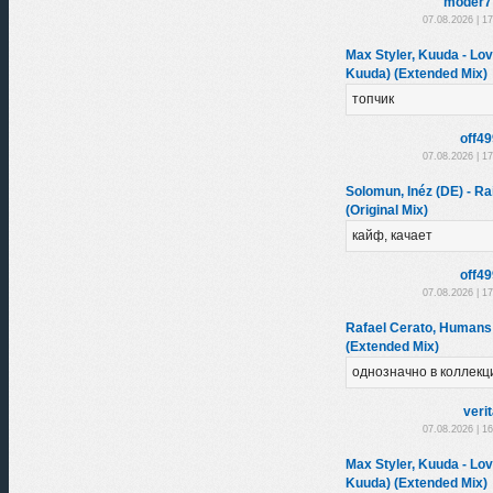
moder7
07.08.2026 | 1
Max Styler, Kuuda - Lov
Kuuda) (Extended Mix)
топчик
off4
07.08.2026 | 1
Solomun, Inéz (DE) - Ra
(Original Mix)
кайф, качает
off4
07.08.2026 | 1
Rafael Cerato, Humans 
(Extended Mix)
однозначно в коллек
veri
07.08.2026 | 1
Max Styler, Kuuda - Lov
Kuuda) (Extended Mix)