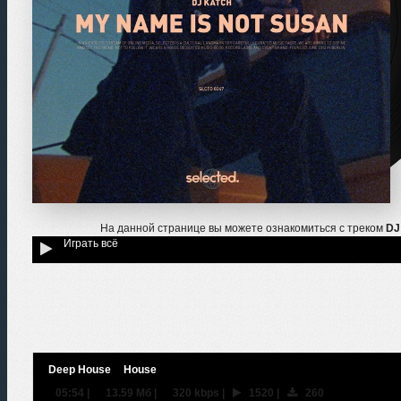
На данной странице вы можете ознакомиться с треком
DJ
Играть всё
Deep House
House
05:54
|
13.59 Мб
|
320 kbps
|
1520
|
260