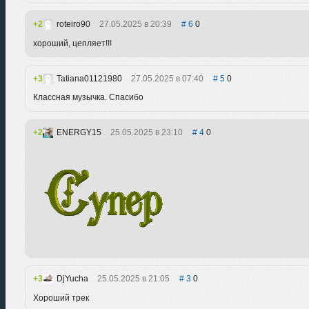
2
roteiro90
27.05.2025 в 20:39
6
0
хороший, цепляет!!!
3
Tatiana01121980
27.05.2025 в 07:40
5
0
Классная музычка. Спасибо
2
ENERGY15
25.05.2025 в 23:10
4
0
3
DjYucha
25.05.2025 в 21:05
3
0
Хороший трек