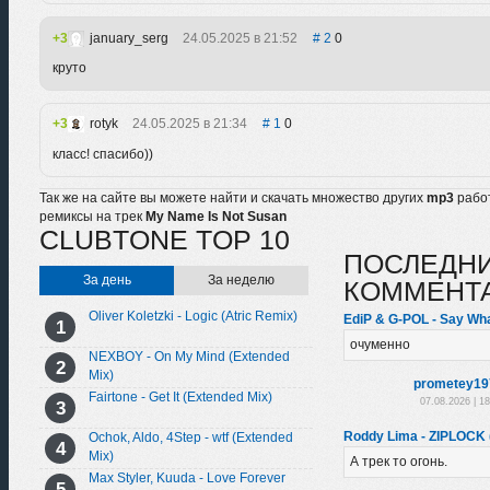
3
january_serg
24.05.2025 в 21:52
2
0
круто
3
rotyk
24.05.2025 в 21:34
1
0
класс! спасибо))
Так же на сайте вы можете найти и скачать множество других
mp3
рабо
ремиксы на трек
My Name Is Not Susan
CLUBTONE TOP 10
ПОСЛЕДН
За день
За неделю
КОММЕНТ
Oliver Koletzki - Logic (Atric Remix)
EdiP & G-POL - Say Wha
очуменно
NEXBOY - On My Mind (Extended
Mix)
prometey19
Fairtone - Get It (Extended Mix)
07.08.2026 | 1
Roddy Lima - ZIPLOCK 
Ochok, Aldo, 4Step - wtf (Extended
Mix)
А трек то огонь.
Max Styler, Kuuda - Love Forever