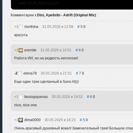
elwis 30.05.2026 в 12:27
Комментарии к
Dist, Apelislin - Adrift (Original Mix)
:
1
mortisha
31.05.2026 в 12:58
9
0
красота
2
eremite
31.05.2026 в 10:51
8
0
Работа ИИ, но на редкость неплохая!
-2
elena78
30.05.2026 в 21:51
7
0
Еще один трек сделанный в Suno AI)))
1
tiesiogspamas
30.05.2026 в 19:52
6
0
nice, nice one.
1
dima0000
30.05.2026 в 18:23
5
0
Очень красивый душевный вокал! Замечательный трек! Большое спа