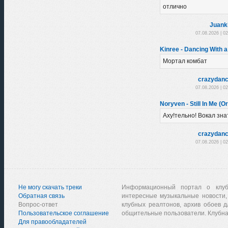
отлично
Juank
07.08.2026 | 0
Kinree - Dancing With a
Мортал комбат
crazydanc
07.08.2026 | 0
Noryven - Still In Me (Or
Аху!тельно! Вокал зна
crazydanc
07.08.2026 | 0
Не могу скачать треки
Информационный портал о клу
Обратная связь
интересные музыкальные новости,
Вопрос-ответ
клубных реалтонов, архив обоев д
Пользовательское соглашение
общительные пользователи. Клубна
Для правообладателей