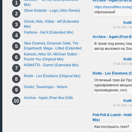
Archive - Again (Fran B
Mix)
https://soundfiles.eu/
Oliver Koletzki - Logic (Atric Remix)
обрезанный
Ochok, Aldo, 4Step - wtf (Extended
KotK
Mix)
07.08.2026 | 0
Fairtone - Get It (Extended Mix)
Archive - Again (Fran B
Stee Downes, Emanuel Satie, Tim
В треке под конец тиш
Engelhardt, Maga - Lifted (Extended
автор выложил на So
Mix)
Kanedo, Alley SA, Michael Sutton -
Found You (Original Mix)
KotK
07.08.2026 | 0
NOMATTA - Dame! (Extended Mix)
Riolie - Les Émotions (O
Riolie - Les Émotions (Original Mix)
Отличный трек 👍! Пр
одновременно мощно
Gorkiz, Tavaresgui - Velaris
произведение, спс)
Archive - Again (Fran Bux Edit)
KotK
07.08.2026 | 0
Poli-Poli & Lumiö - Hold
Mix)
Как послушать трек?