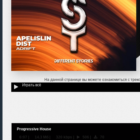
На данной странице вы можете ознакомиться с трек
Играть всё
Progressive House
6:07
|
14.3 Мб
|
320 kbps
|
506
|
70