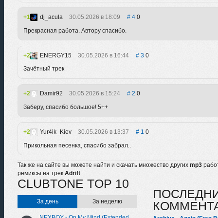
1
dj_acula
30.05.2026 в 18:09
4
0
Прекрасная работа. Автору спасибо.
2
ENERGY15
30.05.2026 в 16:44
3
0
Зачётный трек
2
Damir92
30.05.2026 в 15:24
2
0
Заберу, спасибо большое! 5++
2
Yur4ik_Kiev
30.05.2026 в 13:37
1
0
Прикольная песенка, спасибо забрал..
Так же на сайте вы можете найти и скачать множество других
mp3
рабо
ремиксы на трек
Adrift
CLUBTONE TOP 10
ПОСЛЕДН
За день
За неделю
КОММЕНТ
NEXBOY - On My Mind (Extended