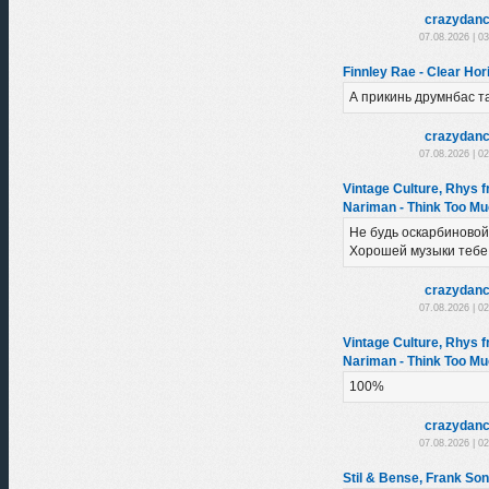
crazydanc
07.08.2026 | 0
Finnley Rae - Clear Hori
А прикинь друмнбас та
crazydanc
07.08.2026 | 0
Vintage Culture, Rhys f
Nariman - Think Too Mu
Не будь оскарбиновой
Хорошей музыки тебе
crazydanc
07.08.2026 | 0
Vintage Culture, Rhys f
Nariman - Think Too Mu
100%
crazydanc
07.08.2026 | 0
Stil & Bense, Frank So