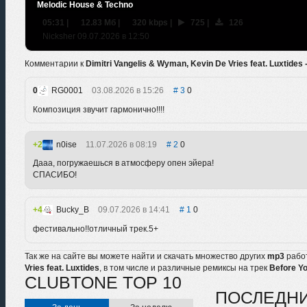
Melodic House & Techno
05:31
|
12.83 Мб
|
320 kbps
|
725
|
126
Nicksher 09.07.2026 в 12:50
Комментарии к
Dimitri Vangelis & Wyman, Kevin De Vries feat. Luxtides
0
RG0001
03.08.2026 в 15:26
3
0
Композиция звучит гармонично!!!!
2
n0ise
11.07.2026 в 08:19
2
0
Дааа, погружаешься в атмосферу опен эйера!
СПАСИБО!
4
Bucky_B
09.07.2026 в 14:41
1
0
фестивально!!отличный трек.5+
Так же на сайте вы можете найти и скачать множество других
mp3
рабо
Vries feat. Luxtides
, в том числе и различные ремиксы на трек
Before Y
CLUBTONE TOP 10
ПОСЛЕДН