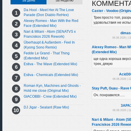
За день
За неделю
КОММЕНТ
Da Hool - Meet Her At The Love
Caster - Voodoo (Origin
Parade (Don Diablo ReHex)
Трек просто топ, разр
Alexey Romeo - Man With the Red
удовольствия не испы
Face (Extended Mix)
Nari & Milani - Atom (SENATVS x
dimas
Franciskos 2026 Rework)
06.08.2026 | 1
Überhaupt & Außerdem - Feel In
Alexey Romeo - Man Wi
(Kyong Sono Remix)
(Extended Mix)
Fedde Le Grand - That Thing
(Extended Mix)
ще одна хороша версі
трек, дякую
Estiva - The Wave (Extended Mix)
Acid30
Estiva - Chemicals (Extended Mix)
06.08.2026 | 1
Roman Kyn, Machines and Ghosts -
Stay Puft, Guau - Rave U
Hold me close (Original Mix)
Оч. понравился......
GIACOBBI - Crew (Extended Mix)
3APA
DJ Jigar - Sealant (Raw Mix)
06.08.2026 | 1
Nari & Milani - Atom (
Franciskos 2026 Rewor