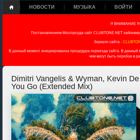
НОВОСТИ
МУЗЫКА
ВОЙТИ
!!! ВНИМАНИЕ !!!
Постановлением Мосгорсуда сайт CLUBTONE.NET заблокиро
Зеркало сайта -
CLUBTON
В данный момент инициированна процедура переезда сайта. В данный мо
чем могут быть перебои в р
Dimitri Vangelis & Wyman, Kevin De V
You Go (Extended Mix)