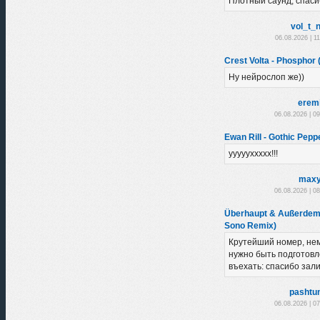
Плотный саунд, спаси
vol_t_
06.08.2026 | 1
Crest Volta - Phosphor (
Ну нейрослоп же))
erem
06.08.2026 | 0
Ewan Rill - Gothic Peppe
уууууххххх!!!
maxy
06.08.2026 | 0
Überhaupt & Außerdem 
Sono Remix)
Крутейший номер, нем
нужно быть подготовл
въехать: спасибо зал
pashtu
06.08.2026 | 0