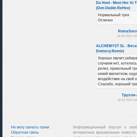
Da Hool - Meet Her At 
(Don Diablo ReHex)
Нормальный трек
Отлично
RomaSoro
06.08.2026 | 0
ALCHEMYST SL - Becau
Domecq Remix)
Хорошо звучит,забира
случаем нет, хотелось
релиз, прикольный тре
некий магнетизм, ощу
воздействие на свой 
Спасибо, хороший тре
Трулля-
06.08.2026 | 0
Не могу скачать треки
Информационный портал о клу
Обратная связь
интересные музыкальные новости,