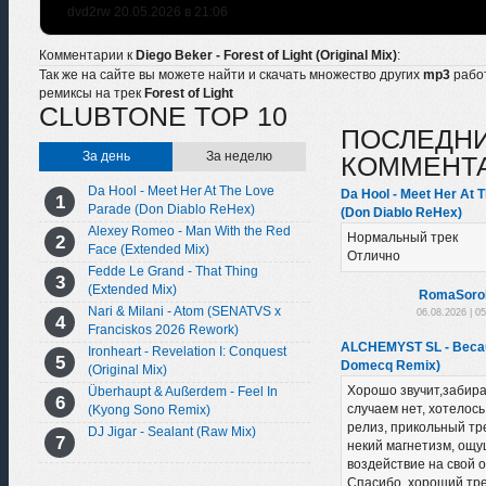
dvd2rw 20.05.2026 в 21:06
Комментарии к
Diego Beker - Forest of Light (Original Mix)
:
Так же на сайте вы можете найти и скачать множество других
mp3
рабо
ремиксы на трек
Forest of Light
CLUBTONE TOP 10
ПОСЛЕДН
За день
За неделю
КОММЕНТ
Da Hool - Meet Her At The Love
Da Hool - Meet Her At 
Parade (Don Diablo ReHex)
(Don Diablo ReHex)
Alexey Romeo - Man With the Red
Нормальный трек
Face (Extended Mix)
Отлично
Fedde Le Grand - That Thing
(Extended Mix)
RomaSoro
Nari & Milani - Atom (SENATVS x
06.08.2026 | 0
Franciskos 2026 Rework)
ALCHEMYST SL - Becau
Ironheart - Revelation I: Conquest
Domecq Remix)
(Original Mix)
Хорошо звучит,забира
Überhaupt & Außerdem - Feel In
случаем нет, хотелось
(Kyong Sono Remix)
релиз, прикольный тре
DJ Jigar - Sealant (Raw Mix)
некий магнетизм, ощу
воздействие на свой 
Спасибо, хороший тре