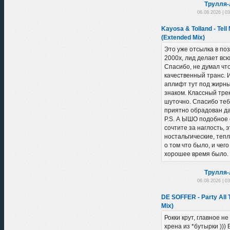
Трулля-
06.08.2026 | 0
Kayosa & Tolland - Tell
(Extended Mix)
Это уже отсылка в по
2000х, лид делает вс
Спасибо, не думал чт
качественный транс. 
аплифт тут под жирн
знаком. Классный трек
шуточно. Спасибо теб
приятно обрадован да
P.S. А ЫШО подобное 
сочтите за наглость, э
ностальгические, теп
о том что было, и чего
хорошее время было. 
Трулля-
06.08.2026 | 0
DE SOFFER - Party All 
Mix)
Рокки крут, главное н
хрена из *бутырки )))