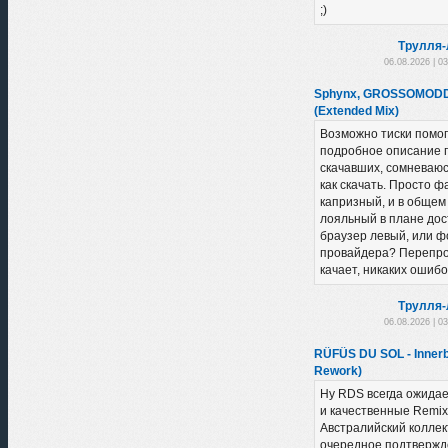
;)
Трулля-
06.08.2026 | 0
Sphynx, GROSSOMODDO
(Extended Mix)
Возможно тиски помог
подробное описание 
скачавших, сомневаюсь
как скачать. Просто 
капризный, и в общем
лояльный в плане дост
браузер левый, или ф
провайдера? Перепро
качает, никаких ошибо
Трулля-
06.08.2026 | 0
RÜFÜS DU SOL - Innerb
Rework)
Ну RDS всегда ожидае
и качественные Remix
Австралийский коллект
очередное подтвержд