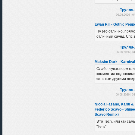
Трулля-
06.08.2026 | 0
Ewan Rill - Gothic Peppe
Ну это отлично, прямо 
отличный саунд. Спс з
Трулля-
06.08.2026 | 0
Maksim Dark - Karnival
Слабо, чувак норм ко
комментил под своими
залитые другими людь
Трулля-
06.08.2026 | 0
Nicola Fasano, Karl8 &
Federico Scavo - Shine
Scavo Remix)
Это Tech, или как сам
"Течь".