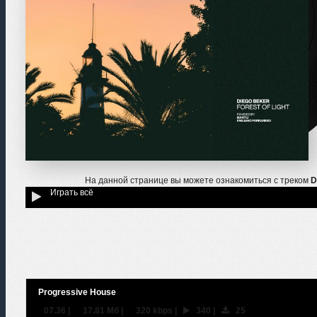
На данной странице вы можете ознакомиться с треком
D
Играть всё
Progressive House
07.36
|
17.81 Мб
|
320 kbps
|
340
|
25