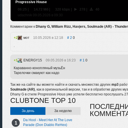
Progressive House
06:25
|
14.72 Мб
|
320 kbps
|
278
|
40
udachnik 09.05.2026 в 09:30
Комментарии к
Dhany G, William Rizz, Havjers, Soulmade (AR) - Thunde
2
мот
10.05.2026 в 12:18
2
0
.
1
ENERGY15
09.05.2026 в 16:23
1
0
Караванно-конопляный музьЁн
Тарелочки смакуют как надо
Так же на сайте вы можете найти и скачать множество других
mp3
рабо
Soulmade (AR)
, как в оригинальной версии, так и в обработке других м
Dhany G в стиле Progressive Hous уже успели бесплатно прослушать 2
CLUBTONE TOP 10
ПОСЛЕДН
За день
За неделю
КОММЕНТ
Da Hool - Meet Her At The Love
Parade (Don Diablo ReHex)