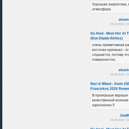
Хорошая энергетика,
атмосфера
alvam
06.08.2026 | 2
Da Hool - Meet Her At 
(Don Diablo ReHex)
очень примитивная ра
косточек оригинал - эт
слушается, потому чт
поверхностно.
alvam
06.08.2026 | 2
Nari & Milani - Atom (
Franciskos 2026 Rewor
В проигрыше мураши 
качественной колонке
однозначно 5
JoeM
06.08.2026 | 2