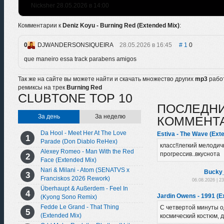
Nicksher 28.05.2026 в 14:00
Комментарии к
Deniz Koyu - Burning Red (Extended Mix)
:
0
DJWANDERSONSIQUEIRA
28.05.2026 в 16:45
1
0
que maneiro essa track parabens amigos
Так же на сайте вы можете найти и скачать множество других
mp3
рабо
ремиксы на трек
Burning Red
CLUBTONE TOP 10
ПОСЛЕДН
За день
За неделю
КОММЕНТ
Da Hool - Meet Her At The Love
Estiva - The Wave (Ext
Parade (Don Diablo ReHex)
класс!!легкий мелоди
Alexey Romeo - Man With the Red
прогрессив..вкуснота
Face (Extended Mix)
Nari & Milani - Atom (SENATVS x
Bucky
Franciskos 2026 Rework)
06.08.2026 | 2
Überhaupt & Außerdem - Feel In
Jardin Owens - 1991 (E
(Kyong Sono Remix)
Fedde Le Grand - That Thing
С четвертой минуты о
(Extended Mix)
космический костюм, д