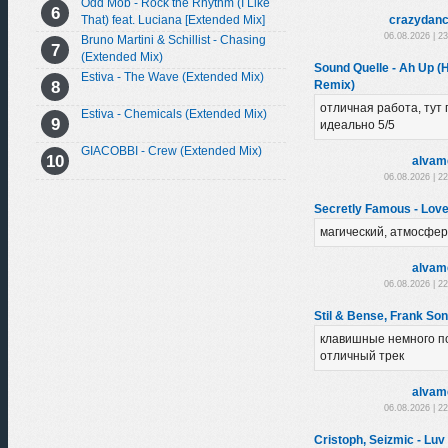
Odd Mob - Rock the Rhythm (I Like
That) feat. Luciana [Extended Mix]
crazydanc
06.08.2026 | 2
Bruno Martini & Schillist - Chasing
(Extended Mix)
Sound Quelle - Ah Up (
Estiva - The Wave (Extended Mix)
Remix)
отличная работа, тут 
Estiva - Chemicals (Extended Mix)
идеально 5/5
GIACOBBI - Crew (Extended Mix)
alvam
06.08.2026 | 2
Secretly Famous - Love
магический, атмосфер
alvam
06.08.2026 | 2
Stil & Bense, Frank So
клавишные немного по
отличный трек
alvam
06.08.2026 | 2
Cristoph, Seizmic - Luv