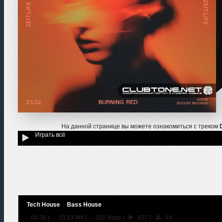
На данной странице вы можете ознакомиться с треком
Играть всё
Tech House
Bass House
04:36
|
10.59 Мб
|
320 kbps
|
607
|
84