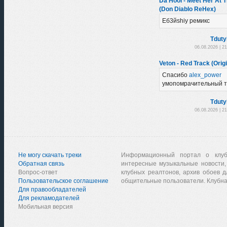
Da Hool - Meet Her At 
(Don Diablo ReHex)
Еб3йshiy ремикс
Tduty
06.08.2026 | 2
Veton - Red Track (Origi
Спасибо
alex_power
умопомрачительный т
Tduty
06.08.2026 | 2
Не могу скачать треки
Информационный портал о клу
Обратная связь
интересные музыкальные новости,
Вопрос-ответ
клубных реалтонов, архив обоев д
Пользовательское соглашение
общительные пользователи. Клубна
Для правообладателей
Для рекламодателей
Мобильная версия