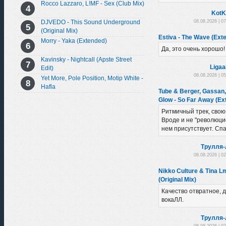
Rocco Lazzaro, L!MF - Sex (Club Mix)
KotK
08.08.2026 | 0
DJVEDO - This Sound Underground
(Original Mix)
Estiva - The Wave (Ext
Morry - Yaka (Extended)
Да, это очень хорошо!
Kavinsky - Nightcall (Apste Street
Liga
Edit)
08.08.2026 | 0
Yet More, Pole Position, Motip White -
Hafla
Tube & Berger, Gassan
Glow - So Far Away (Ex
Ритмичный трек, свою
Вроде и не "революцио
нем присутствует. Сп
Трулля-
08.08.2026 | 0
Nikko Culture & Tina L
(Original Mix)
Качество отвратное, д
вокаЛЛ.
Трулля-
08.08.2026 | 0