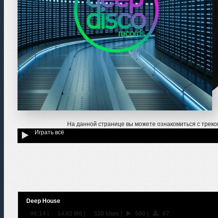
На данной странице вы можете ознакомиться с трек
Играть всё
Deep House
06:14
|
14,62 Мб
|
320 kbps
|
590
|
67