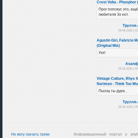
Crest Volta - Phosphor (
Прог попсяус это, ещё
любителя 3х нот.
Трулля-
08.08.2026 | 0
Agustin Giri, Fabricio Mo
(Original Mix)
Ухх!
Asandj
08.08.2026 | 0
Vintage Culture, Rhys f
Nariman - Think Too Mu
Пызэц ты дура ,
Трулля-
08.08.2026 | 0
Не могу скачать треки
Информационный портал о клу