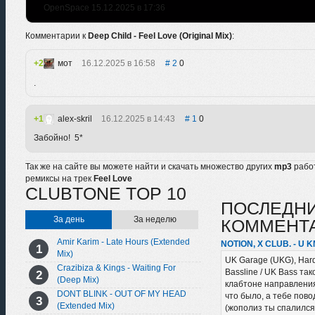
OpenSpace 15.12.2025 в 17:36
Комментарии к
Deep Child - Feel Love (Original Mix)
:
2
мот
16.12.2025 в 16:58
2
0
.
1
alex-skril
16.12.2025 в 14:43
1
0
Забойно! 5*
Так же на сайте вы можете найти и скачать множество других
mp3
рабо
ремиксы на трек
Feel Love
CLUBTONE TOP 10
ПОСЛЕДН
За день
За неделю
КОММЕНТ
Amir Karim - Late Hours (Extended
NOTION, X CLUB. - U 
Mix)
UK Garage (UKG), Har
Crazibiza & Kings - Waiting For
Bassline / UK Bass так
(Deep Mix)
клабтоне направления,
DONT BLINK - OUT OF MY HEAD
что было, а тебе пово
(Extended Mix)
(жополиз ты спалился