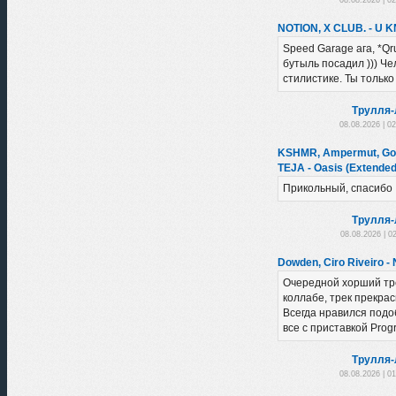
NOTION, X CLUB. - U 
Speed Garage ага, *Qr
бутыль посадил ))) Че
стилистике. Ты только
Трулля-
08.08.2026 | 0
KSHMR, Ampermut, Gobi
TEJA - Oasis (Extended
Прикольный, спасибо
Трулля-
08.08.2026 | 0
Dowden, Ciro Riveiro -
Очередной хорший тр
коллабе, трек прекра
Всегда нравился подоб
все с приставкой Progr
Трулля-
08.08.2026 | 0