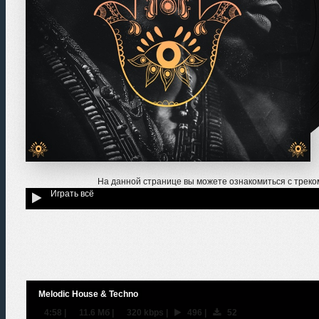
На данной странице вы можете ознакомиться с трек
Играть всё
Melodic House & Techno
4:58
|
11.6 Мб
|
320 kbps
|
496
|
52