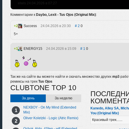
elwis 24.04.2026 в 07:27
Комментарии к
Daybo, Lexit - Tus Ojos (Original Mix)
:
2
Success
24.04.2026 в 20:30
2
0
5+
3
ENERGY15
24.04.2026 в 15:09
1
0
Так же на сайте вы можете найти и скачать множество других
mp3
рабо
ремиксы на трек
Tus Ojos
CLUBTONE TOP 10
ПОСЛЕДН
За день
За неделю
КОММЕНТ
NEXBOY - On My Mind (Extended
Kanedo, Alley SA, Mich
Mix)
You (Original Mix)
Oliver Koletzki - Logic (Atric Remix)
Красивый трек.......
Ochok, Aldo, 4Step - wtf (Extended