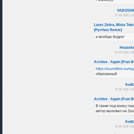
VADOSS9
07.08.2026 | 1
Latex Zebra, Mista Twis
(Pyrrhus Remix)
а вообще бодро!
Houselu
07.08.2026 | 0
Archive - Again (Fran B
https://soundfiles.eu/
обрезанный
KotK
07.08.2026 | 0
Archive - Again (Fran B
В треке под конец тиш
автор выложил на So
KotK
07.08.2026 | 0