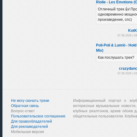
Riolie - Les Émotions (O
Отличный трек 👍! Пр
одновременно мощно
произведение, спс)
KotK
07.08.2026 | 0
Poli-Poli & Lumiö - Hold
Mix)
Как послушать трек?
crazydanc
07.08.2026 | 0
Не могу скачать треки
Информационный портал о клу
Обратная связь
интересные музыкальные новости,
Вопрос-ответ
клубных реалтонов, архив обоев д
Пользовательское соглашение
общительные пользователи. Клубна
Для правообладателей
Для рекламодателей
Мобильная версия