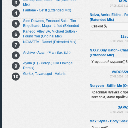
3APA
Mix)
07.08.2026 | 1
Fairtone - Get It (Extended Mix)
Noizu, Amira Eldine - Fe
(Extended Mix)
Stee Downes, Emanuel Satie, Tim
Engelhardt, Maga - Lifted (Extended
Свежо! 🕺
Mix)
Kanedo, Alley SA, Michael Sutton -
Found You (Original Mix)
12sc
07.08.2026 | 1
NOMATTA - Dame! (Extended Mix)
N.O.Y, Guy Katch - Ch
Archive - Again (Fran Bux Edit)
(Extended Mix)
У мурашей мураши))Б
Ayala (IT) - Percy (Julia Linkogel
Remix)
VADOSS9
Gorkiz, Tavaresgui - Velaris
07.08.2026 | 1
Noryven - Still In Me (Or
Красивая музыка с п
вокалом, мимо пройти н
3APA
07.08.2026 | 1
Max Styler - Body Shak
Разрыв))))