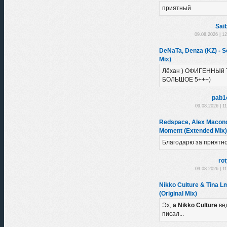
приятный
Sai
09.08.2026 | 1
DeNaTa, Denza (KZ) - So
Mix)
Лёхан ) ОФИГЕННЫй 
БОЛЬШОЕ 5+++)
pab1
09.08.2026 | 1
Redspace, Alex Macondo
Moment (Extended Mix)
Благодарю за приятн
ro
09.08.2026 | 1
Nikko Culture & Tina L
(Original Mix)
Эх,
а Nikko Culture
ве
писал...