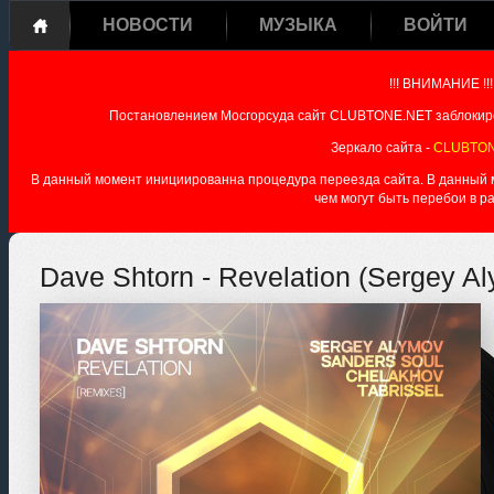
НОВОСТИ
МУЗЫКА
ВОЙТИ
!!! ВНИМАНИЕ !!!
Постановлением Мосгорсуда сайт CLUBTONE.NET заблокиро
Зеркало сайта -
CLUBTON
В данный момент инициированна процедура переезда сайта. В данный мо
чем могут быть перебои в р
Dave Shtorn - Revelation (Sergey A