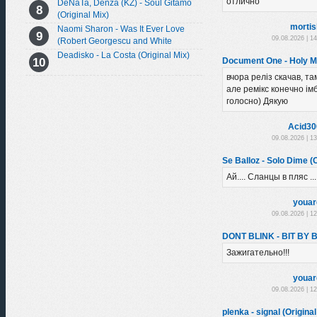
отлично
DeNaTa, Denza (KZ) - Soul Gitamo
(Original Mix)
morti
Naomi Sharon - Was It Ever Love
09.08.2026 | 1
(Robert Georgescu and White
Extended Remix)
Deadisko - La Costa (Original Mix)
Document One - Holy Mo
вчора реліз скачав, там
але ремікс конечно імба
голосно) Дякую
Acid30
09.08.2026 | 1
Se Balloz - Solo Dime (O
Ай.... Сланцы в пляс ...
youar
09.08.2026 | 1
DONT BLINK - BIT BY B
Зажигательно!!!
youar
09.08.2026 | 1
plenka - signal (Original