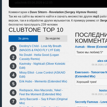
udachnik 03.04.2026 в 12:05
Комментарии к
Dave Shtorn - Revelation (Sergey Alymov Remix)
:
Так же на сайте вы можете найти и скачать множество других
mp3
рабо
версии, так и в обработке других музыкантов. К примеру ремикс от
Serg
бесплатно прослушать 239 человек
CLUBTONE TOP 10
ПОСЛЕДН
За день
За неделю
КОММЕНТ
Destiny's Child - Lose My Breath
Aumak - Wewe (Extend
(MAGOS & FADO FLY LYF Edit)
Такое мы любим) 5*
No Doubt - Hella Good (Logan
Cassidy Remix)
alex-sk
Kavinsky - Nightcall (Oliver Koletzki
09.08.2026 | 1
Edit)
Ewerseen - Tomorrow 
Missy Elliot - Lose Control (ASKAIO
(Extended Mix)
Edit)
Erik Hubo - Memento (Extended Mix)
Хороший трек!
Redspace, Alex Macondo, Yeke! -
hosto
Feel the Moment (Extended Mix)
09.08.2026 | 1
Jerry Baccardi – Say It Plain (Original
Secretly Famous - Love
Mix)