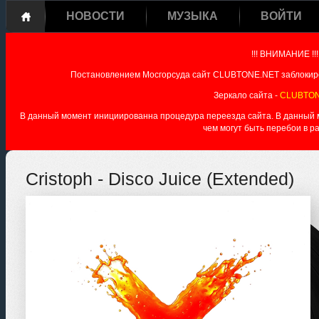
НОВОСТИ
МУЗЫКА
ВОЙТИ
!!! ВНИМАНИЕ !!!
Постановлением Мосгорсуда сайт CLUBTONE.NET заблокиро
Зеркало сайта -
CLUBTON
В данный момент инициированна процедура переезда сайта. В данный мо
чем могут быть перебои в р
Cristoph - Disco Juice (Extended)