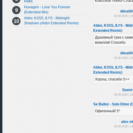
Классное техно! Спас
Hafla
Huvagen - Love You Forever
dima00
(Extended Mix)
08.08.2026 | 1
Aldor, K3SS, ILYS - Midnight
Shadows (Aldor Extended Remix)
Aldor, K3SS, ILYS - Mid
Extended Remix)
Душевный трек с зам
вокалом! Спасибо
dima00
08.08.2026 | 1
Aldor, K3SS, ILYS - Mid
Extended Remix)
Хорош, спасибо 5++
Damir
08.08.2026 | 1
Se Balloz - Solo Dime (O
Офигенный! 5*
alex-sk
08.08.2026 | 1