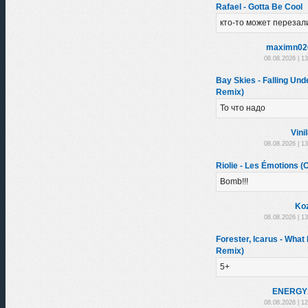
Rafael - Gotta Be Cool
кто-то может перезал
maximn02
08.08.2026 | 1
Bay Skies - Falling Un
Remix)
То что надо
Vini
08.08.2026 | 1
Riolie - Les Émotions (O
Bomb!!!
Ko
08.08.2026 | 1
Forester, Icarus - What I
Remix)
5+
ENERGY
08.08.2026 | 1