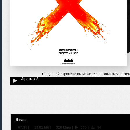
На данной странице вы можете ознакомиться с тре
Играть всё
House
07:36
|
18.01 Мб
|
320 kbps
|
365
|
44