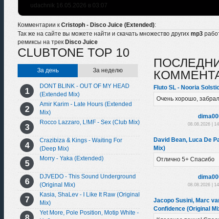
udachnik 16.05.2026 в 03:07
Комментарии к
Cristoph - Disco Juice (Extended)
:
Так же на сайте вы можете найти и скачать множество других
mp3
рабо
ремиксы на трек
Disco Juice
CLUBTONE TOP 10
ПОСЛЕДН
За день
За неделю
КОММЕНТ
DONT BLINK - OUT OF MY HEAD
Fluto SL - Nooria Solsti
(Extended Mix)
Очень хорошо, забрал
Amir Karim - Late Hours (Extended
Mix)
dima00
Rocco Lazzaro, L!MF - Sex (Club Mix)
08.08.2026 | 1
David Bean, Luca De Pac
Crazibiza & Kings - Waiting For
Mix)
(Deep Mix)
Morry - Yaka (Extended)
Отлично 5+ Спасибо
DJVEDO - This Sound Underground
dima00
(Original Mix)
08.08.2026 | 1
Kasia, ShaLev - I Like It Raw (Original
Jacopo Susini, Marc va
Mix)
Confidence (Original Mi
Yet More, Pole Position, Motip White -