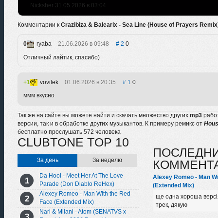
Nicksher 31.05.2026 в 03:04
Комментарии к
Crazibiza & Balearix - Sea Line (House of Prayers Remix
0
ryaba
21.06.2026 в 09:48
2
0
Отличный лайтик, спасибо)
1
vovilek
01.06.2026 в 20:35
1
0
ммм вкусно
Так же на сайте вы можете найти и скачать множество других
mp3
рабо
версии, так и в обработке других музыкантов. К примеру ремикс от
Hous
бесплатно прослушать 572 человека
CLUBTONE TOP 10
ПОСЛЕДН
За день
За неделю
КОММЕНТ
Da Hool - Meet Her At The Love
Alexey Romeo - Man Wi
Parade (Don Diablo ReHex)
(Extended Mix)
Alexey Romeo - Man With the Red
ще одна хороша версі
Face (Extended Mix)
трек, дякую
Nari & Milani - Atom (SENATVS x