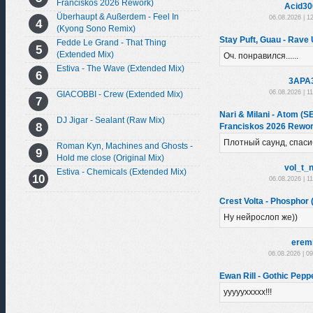
Franciskos 2026 Rework)
Acid30
Überhaupt & Außerdem - Feel In
06.08.2026 | 1
(Kyong Sono Remix)
Stay Puft, Guau - Rave U
Fedde Le Grand - That Thing
(Extended Mix)
Оч. понравился......
Estiva - The Wave (Extended Mix)
3APA
06.08.2026 | 1
GIACOBBI - Crew (Extended Mix)
Nari & Milani - Atom (
DJ Jigar - Sealant (Raw Mix)
Franciskos 2026 Rewor
Плотный саунд, спаси
Roman Kyn, Machines and Ghosts -
Hold me close (Original Mix)
vol_t_
Estiva - Chemicals (Extended Mix)
06.08.2026 | 1
Crest Volta - Phosphor (
Ну нейрослоп же))
erem
06.08.2026 | 0
Ewan Rill - Gothic Peppe
уууууххххх!!!