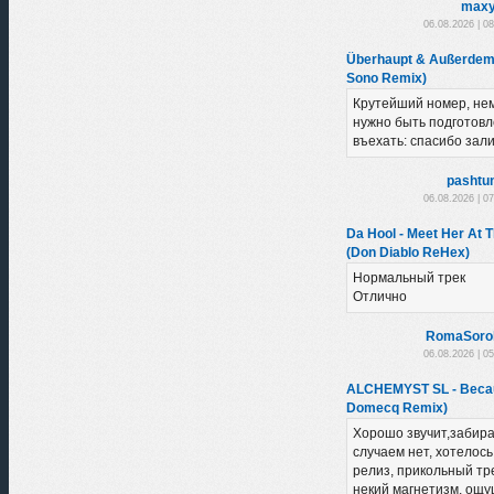
maxy
06.08.2026 | 0
Überhaupt & Außerdem 
Sono Remix)
Крутейший номер, нем
нужно быть подготовл
въехать: спасибо зал
pashtu
06.08.2026 | 0
Da Hool - Meet Her At 
(Don Diablo ReHex)
Нормальный трек
Отлично
RomaSoro
06.08.2026 | 0
ALCHEMYST SL - Becau
Domecq Remix)
Хорошо звучит,забира
случаем нет, хотелось
релиз, прикольный тре
некий магнетизм, ощу