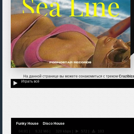
На данной странице вы можете ознакомиться с треком
Crazibiz
Играть всё
Funky House
Disco House
04:01
|
9.32 Мб
|
320 kbps
|
572
|
103