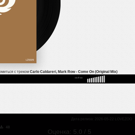
омиться с треком
Carlo Caldareri, Mark Row - Come On (Original Mix)
--:--
/
--:--
Дата релиза: 2026-05-22 LOVEZOO
48
Оценка: 5.0 / 5