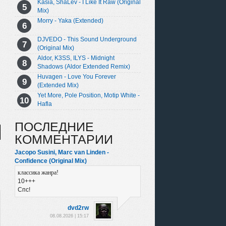
Kasia, ShaLev - I Like It Raw (Original
Mix)
Morry - Yaka (Extended)
DJVEDO - This Sound Underground
(Original Mix)
Aldor, K3SS, ILYS - Midnight
Shadows (Aldor Extended Remix)
Huvagen - Love You Forever
(Extended Mix)
Yet More, Pole Position, Motip White -
Hafla
ПОСЛЕДНИЕ
КОММЕНТАРИИ
Jacopo Susini, Marc van Linden -
Confidence (Original Mix)
классика жанра!
10+++
Спс!
dvd2rw
08.08.2026 | 15:17