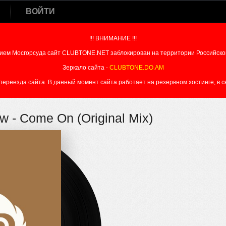
ВОЙТИ
!!! ВНИМАНИЕ !!!
ием Мосгорсуда сайт CLUBTONE.NET заблокирован на территории Российско
Зеркало сайта -
CLUBTONE.DO.AM
реезда сайта. В данный момент сайта работает на резервном хостинге, в свя
ow - Come On (Original Mix)