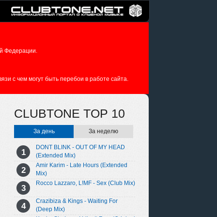
й Федерации.
зи с чем могут быть перебои в работе сайта.
CLUBTONE TOP 10
За день
За неделю
DONT BLINK - OUT OF MY HEAD
(Extended Mix)
Amir Karim - Late Hours (Extended
Mix)
Rocco Lazzaro, L!MF - Sex (Club Mix)
Crazibiza & Kings - Waiting For
(Deep Mix)