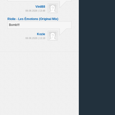
Vinil88
08.08.2026 | 13:48
Riolie - Les Émotions (Original Mix)
Bomb!!!
Kozie
08.08.2026 | 13:18