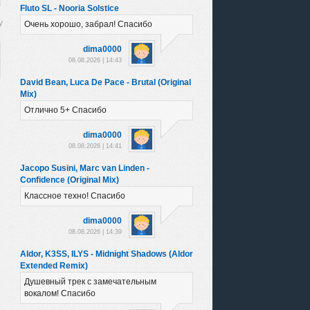
Fluto SL - Nooria Solstice
Очень хорошо, забрал! Спасибо
dima0000
08.08.2026 | 14:43
David Bean, Luca De Pace - Brutal (Original
Mix)
Отлично 5+ Спасибо
dima0000
08.08.2026 | 14:41
Jacopo Susini, Marc van Linden -
Confidence (Original Mix)
Классное техно! Спасибо
dima0000
08.08.2026 | 14:39
Aldor, K3SS, ILYS - Midnight Shadows (Aldor
Extended Remix)
Душевный трек с замечательным
вокалом! Спасибо