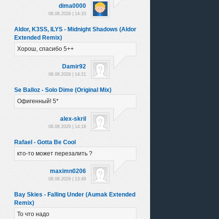
dima0000
08.08.2026 | 14:33
Aldor, K3SS, ILYS - Midnight Shadows (Aldor
Extended Remix)
Хорош, спасибо 5++
Damir92
08.08.2026 | 14:21
Se Balloz - Solo Dime (Original Mix)
Офигенный! 5*
alex-skril
08.08.2026 | 14:18
Rafael - Gotta Be Cool
кто-то может перезалить ?
maximn0206
08.08.2026 | 13:49
Bay Skies - Falling Under (Aumak Extended
Remix)
То что надо