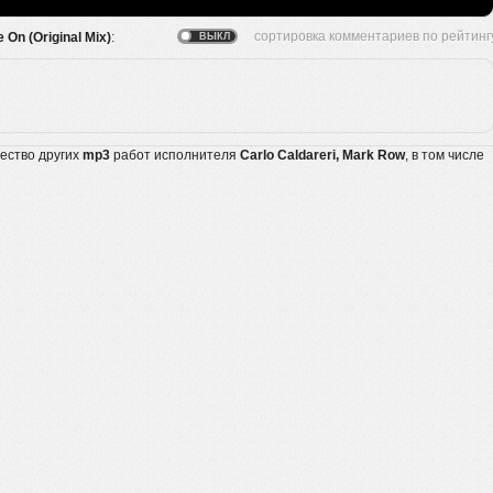
 On (Original Mix)
:
жество других
mp3
работ исполнителя
Carlo Caldareri, Mark Row
, в том числе