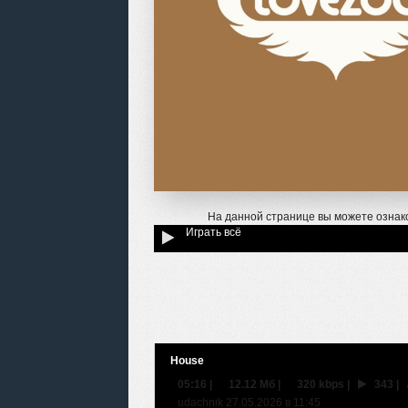
На данной странице вы можете ознак
Играть всё
House
05:16
|
12.12 Мб
|
320 kbps
|
343
|
udachnik 27.05.2026 в 11:45