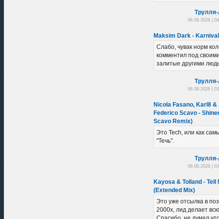
Трулля-
06.08.2026 | 0
Maksim Dark - Karnival
Слабо, чувак норм ко
комментил под своими
залитые другими людь
Трулля-
06.08.2026 | 0
Nicola Fasano, Karl8 &
Federico Scavo - Shine
Scavo Remix)
Это Tech, или как сам
"Течь".
Трулля-
06.08.2026 | 0
Kayosa & Tolland - Tell
(Extended Mix)
Это уже отсылка в по
2000х, лид делает вс
Спасибо, не думал чт