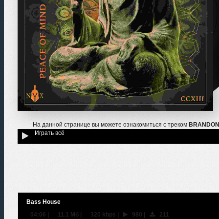
На данной странице вы можете ознакомиться с треком
BRANDON (D
Играть всё
Bass House
04:06
|
11.1 Мб
|
320 kbps
|
980
|
211