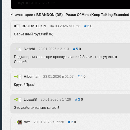
ieyzDi 19.01.2026 в 12:11
Комментарии к
BRANDON (DE) - Peace Of Mind (Keep Talking Extended 
0
BRUDATELKIN
04.03.2026 в 00:58
6
0
Серьезный грувячий 0-)
1
Neftchi
23.01.2026 в 21:13
5
0
Подтанцовываешь при прослушивании? Значит трек удался))
Спасибо
4
Hibernian
23.01.2026 в 01:07
4
0
Крутой Трек!
3
Ligaa88
20.01.2026 в 17:29
3
0
Это действительно качает!
3
мот
20.01.2026 в 15:28
2
0