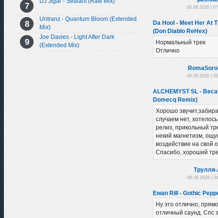
DJ Jigar - Sealant (Raw Mix)
06.08.2026 | 0
Untranz - Quantum Bloom (Extended
Da Hool - Meet Her At 
Mix)
(Don Diablo ReHex)
Joe Davies - Light After Dark
Нормальный трек
(Extended Mix)
Отлично
RomaSoro
06.08.2026 | 0
ALCHEMYST SL - Becau
Domecq Remix)
Хорошо звучит,забира
случаем нет, хотелось
релиз, прикольный тре
некий магнетизм, ощу
воздействие на свой 
Спасибо, хороший тре
Трулля-
06.08.2026 | 0
Ewan Rill - Gothic Peppe
Ну это отлично, прямо 
отличный саунд. Спс з