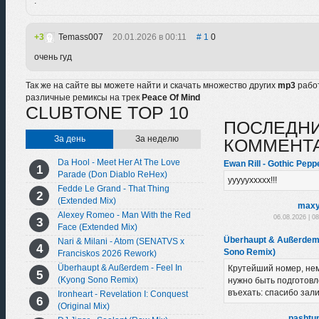
.
3
Temass007
20.01.2026 в 00:11
1
0
очень гуд
Так же на сайте вы можете найти и скачать множество других
mp3
рабо
различные ремиксы на трек
Peace Of Mind
CLUBTONE TOP 10
ПОСЛЕДН
За день
За неделю
КОММЕНТ
Da Hool - Meet Her At The Love
Ewan Rill - Gothic Peppe
Parade (Don Diablo ReHex)
уууууххххх!!!
Fedde Le Grand - That Thing
(Extended Mix)
maxy
Alexey Romeo - Man With the Red
06.08.2026 | 0
Face (Extended Mix)
Überhaupt & Außerdem 
Nari & Milani - Atom (SENATVS x
Sono Remix)
Franciskos 2026 Rework)
Überhaupt & Außerdem - Feel In
Крутейший номер, нем
(Kyong Sono Remix)
нужно быть подготовл
въехать: спасибо зал
Ironheart - Revelation I: Conquest
(Original Mix)
pashtu