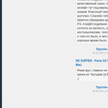
качественный транс. 
аплифт тут под жирн
знаком. Классный трек
шуточно. Спасибо теб
приятно обрадован да
P.S. А ЫШО подобное 
сочтите за наглость, э
ностальгические, теп
о том что было, и чего
хорошее время было. 
Трулля-
06.08.2026 | 0
DE SOFFER - Party All 
Mix)
Рокки крут, главное н
хрена из *бутырки )))
;)
Трулля-
06.08.2026 | 0