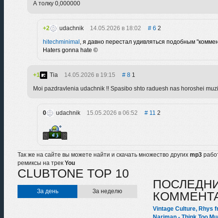
А толку 0,000000
2
udachnik
14.05.2026 в 18:02
6
2
hitechminimal
, я давно перестал удивляться подобным "коммен
Haters gonna hate ©
1
Tia
14.05.2026 в 19:15
8
1
Moi pazdravlenia udachnik !! Spasibo shto raduesh nas horoshei muzik
0
udachnik
15.05.2026 в 06:52
11
2
Так же на сайте вы можете найти и скачать множество других
mp3
рабо
ремиксы на трек
You
CLUBTONE TOP 10
ПОСЛЕДН
За день
За неделю
КОММЕНТ
Vintage Culture, Rhys f
Nariman - Think Too Mu