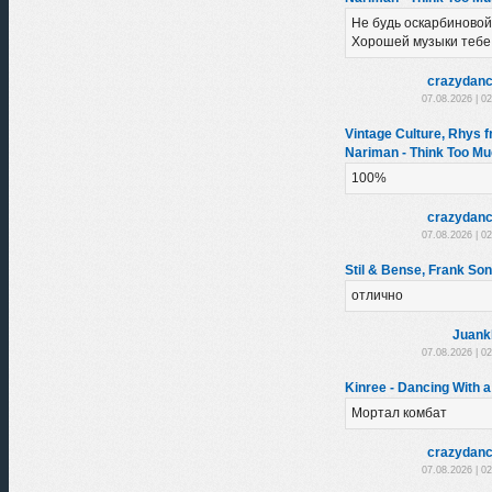
Не будь оскарбиновой
Хорошей музыки тебе
crazydanc
07.08.2026 | 0
Vintage Culture, Rhys f
Nariman - Think Too Mu
100%
crazydanc
07.08.2026 | 0
Stil & Bense, Frank So
отлично
Juank
07.08.2026 | 0
Kinree - Dancing With a
Мортал комбат
crazydanc
07.08.2026 | 0