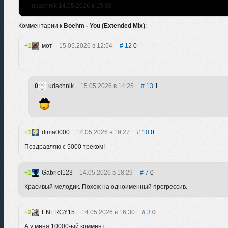
udachnik 14.05.2026 в 15:08
Комментарии к
Boehm - You (Extended Mix)
:
1
мот
15.05.2026 в 12:54
12
0
.
0
udachnik
15.05.2026 в 14:25
13
1
1
dima0000
14.05.2026 в 19:27
10
0
Поздравляю с 5000 треком!
1
Gabriel123
14.05.2026 в 18:29
7
0
Красивый мелодик. Похож на одноименный прогрессив.
2
ENERGY15
14.05.2026 в 16:30
3
0
А у меня 10000-ый коммент