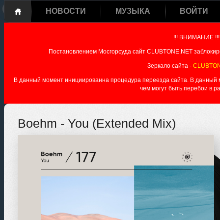
НОВОСТИ
МУЗЫКА
ВОЙТИ
!!! ВНИМАНИЕ !!!
Постановлением Мосгорсуда сайт CLUBTONE.NET заблокиро
Зеркало сайта -
CLUBTON
В данный момент инициированна процедура переезда сайта. В данный мо
чем могут быть перебои в р
Boehm - You (Extended Mix)