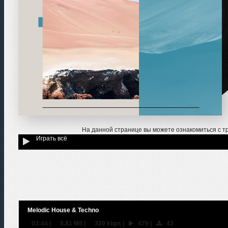
На данной странице вы можете ознакомиться с т
Играть всё
Melodic House & Techno
03:44
|
8.81 Мб
|
320 kbps
|
479
|
43