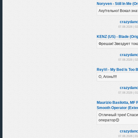
Noryven - Still In Me (Or
Аху!тельно! Вокал зна
crazydanc
07.08.2026 | 0
KENZ (US) - Blade (Orig
Фрешак! Звездует тока
crazydanc
07.08.2026 | 0
ReyVi - My Bed Is Too Bi
О, Агонь!!!!
crazydanc
07.08.2026 | 0
Maurizio Basilotta, MF 
Smooth Operator (Exte
Отличный трек! Спас
оператор😊
crazydanc
07.08.2026 | 0