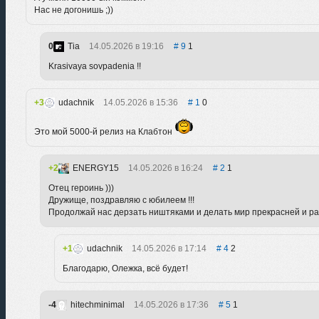
Нас не догонишь ;))
0
Tia
14.05.2026 в 19:16
9
1
Krasivaya sovpadenia !!
3
udachnik
14.05.2026 в 15:36
1
0
Это мой 5000-й релиз на Клабтон
2
ENERGY15
14.05.2026 в 16:24
2
1
Отец героинь )))
Дружище, поздравляю с юбилеем !!!
Продолжай нас дерзать ништяками и делать мир прекрасней и ра
1
udachnik
14.05.2026 в 17:14
4
2
Благодарю, Олежка, всё будет!
-4
hitechminimal
14.05.2026 в 17:36
5
1